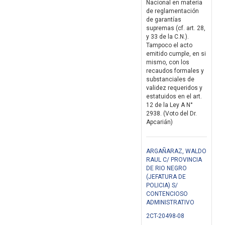
Nacional en materia
de reglamentación
de garantías
supremas (cf. art. 28,
y 33 de la C.N.).
Tampoco el acto
emitido cumple, en si
mismo, con los
recaudos formales y
substanciales de
validez requeridos y
estatuidos en el art.
12 de la Ley A N°
2938. (Voto del Dr.
Apcarián)
ARGAÑARAZ, WALDO
RAUL C/ PROVINCIA
DE RIO NEGRO
(JEFATURA DE
POLICIA) S/
CONTENCIOSO
ADMINISTRATIVO
2CT-20498-08