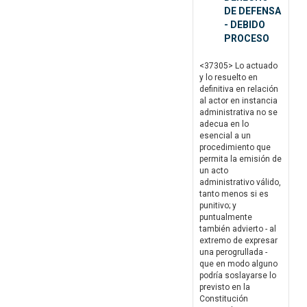
DE DEFENSA
- DEBIDO
PROCESO
<37305> Lo actuado
y lo resuelto en
definitiva en relación
al actor en instancia
administrativa no se
adecua en lo
esencial a un
procedimiento que
permita la emisión de
un acto
administrativo válido,
tanto menos si es
punitivo; y
puntualmente
también advierto - al
extremo de expresar
una perogrullada -
que en modo alguno
podría soslayarse lo
previsto en la
Constitución