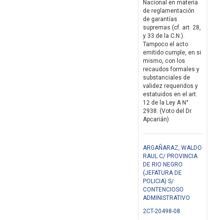
Nacional en materia
de reglamentación
de garantías
supremas (cf. art. 28,
y 33 de la C.N.).
Tampoco el acto
emitido cumple, en si
mismo, con los
recaudos formales y
substanciales de
validez requeridos y
estatuidos en el art.
12 de la Ley A N°
2938. (Voto del Dr.
Apcarián)
ARGAÑARAZ, WALDO
RAUL C/ PROVINCIA
DE RIO NEGRO
(JEFATURA DE
POLICIA) S/
CONTENCIOSO
ADMINISTRATIVO
2CT-20498-08