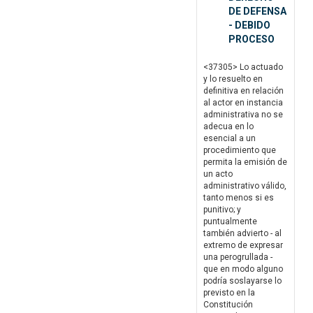
DE DEFENSA
- DEBIDO
PROCESO
<37305> Lo actuado
y lo resuelto en
definitiva en relación
al actor en instancia
administrativa no se
adecua en lo
esencial a un
procedimiento que
permita la emisión de
un acto
administrativo válido,
tanto menos si es
punitivo; y
puntualmente
también advierto - al
extremo de expresar
una perogrullada -
que en modo alguno
podría soslayarse lo
previsto en la
Constitución