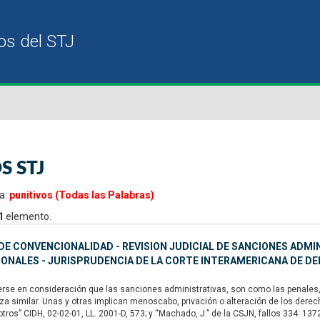
S STJ
a:
punitivos (Todas las Palabras)
1
elemento.
E CONVENCIONALIDAD - REVISION JUDICIAL DE SANCIONES ADMI
IONALES - JURISPRUDENCIA DE LA CORTE INTERAMERICANA DE 
se en consideración que las sanciones administrativas, son como las penales, u
za similar. Unas y otras implican menoscabo, privación o alteración de los dere
 otros” CIDH, 02-02-01, LL. 2001-D, 573; y “Machado, J.” de la CSJN, fallos 334: 13