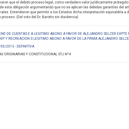
aron que el debido proceso legal, como verdadero valor jurídicamente protegido 
de esta obligación argumentando que no se aplican las debidas garantías del ar
nales. Entendieron que permitir a los Estados dicha interpretación equivaldría a d
proceso. (Del voto del Dr. Barotto sin disidencia)
END DE CUENTAS E A LEGITIMO ABONO A FAVOR DE ALEJANDRO SELZER EXPTE N
DEP Y RECREACION S LEGITIMO ABONO A FAVOR DE LA FIRMA ALEJANDRO SELZE
/05/2013 - DEFINITIVA
S ORIGINARIAS Y CONSTITUCIONAL STJ Nº4