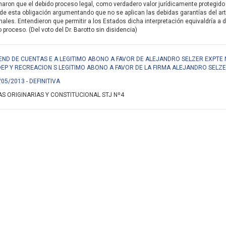
aron que el debido proceso legal, como verdadero valor jurídicamente protegido 
de esta obligación argumentando que no se aplican las debidas garantías del ar
nales. Entendieron que permitir a los Estados dicha interpretación equivaldría a d
proceso. (Del voto del Dr. Barotto sin disidencia)
END DE CUENTAS E A LEGITIMO ABONO A FAVOR DE ALEJANDRO SELZER EXPTE N
DEP Y RECREACION S LEGITIMO ABONO A FAVOR DE LA FIRMA ALEJANDRO SELZE
/05/2013 - DEFINITIVA
S ORIGINARIAS Y CONSTITUCIONAL STJ Nº4