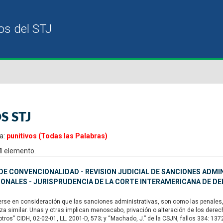
S STJ
a:
punitivos (Todas las Palabras)
1
elemento.
E CONVENCIONALIDAD - REVISION JUDICIAL DE SANCIONES ADMI
IONALES - JURISPRUDENCIA DE LA CORTE INTERAMERICANA DE 
se en consideración que las sanciones administrativas, son como las penales, u
za similar. Unas y otras implican menoscabo, privación o alteración de los dere
 otros” CIDH, 02-02-01, LL. 2001-D, 573; y “Machado, J.” de la CSJN, fallos 334: 13