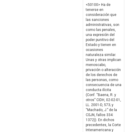
<50100> Ha de
tenerse en
consideración que
las sanciones
administrativas, son
como las penales,
una expresión del
poder punitivo del
Estado y tienen en
ocasiones
naturaleza similar.
Unas y otras implican
menoscabo,
privación o alteración
de los derechos de
las personas, como
consecuencia de una
conducta ilícita
(Conf. “Baena, R. y
otros” CIDH, 02-02-01,
LL. 2001-D, 573; y
“Machado, J.” de la
CSJN, fallos 334:
1372)). En dichos
precedentes, la Corte
Interamericana y