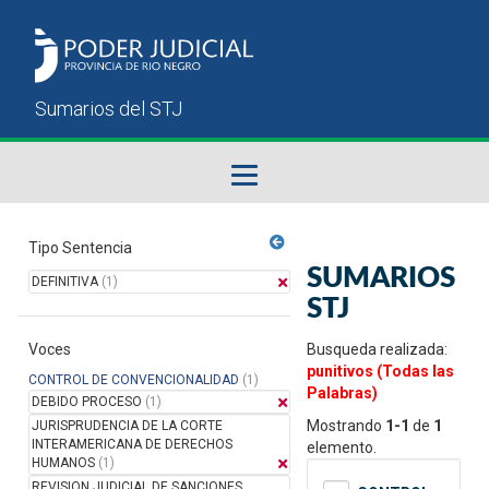
Fallos del STJ
Tipo Sentencia
SUMARIOS
DEFINITIVA
(1)
Sumarios del STJ
STJ
Voces
Manual del Usuario
Busqueda realizada:
punitivos (Todas las
CONTROL DE CONVENCIONALIDAD
(1)
Palabras)
DEBIDO PROCESO
(1)
Mostrando
1-1
de
1
JURISPRUDENCIA DE LA CORTE
INTERAMERICANA DE DERECHOS
elemento.
HUMANOS
(1)
REVISION JUDICIAL DE SANCIONES