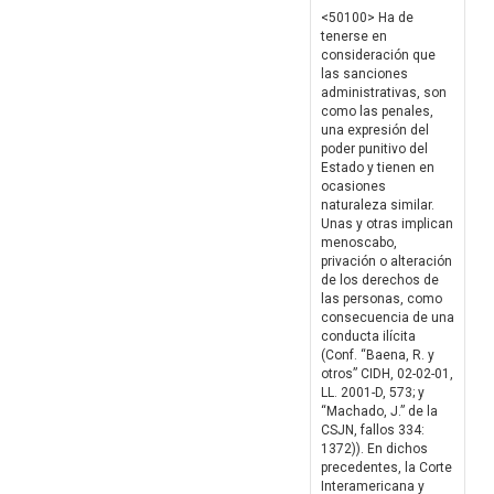
<50100> Ha de
tenerse en
consideración que
las sanciones
administrativas, son
como las penales,
una expresión del
poder punitivo del
Estado y tienen en
ocasiones
naturaleza similar.
Unas y otras implican
menoscabo,
privación o alteración
de los derechos de
las personas, como
consecuencia de una
conducta ilícita
(Conf. “Baena, R. y
otros” CIDH, 02-02-01,
LL. 2001-D, 573; y
“Machado, J.” de la
CSJN, fallos 334:
1372)). En dichos
precedentes, la Corte
Interamericana y