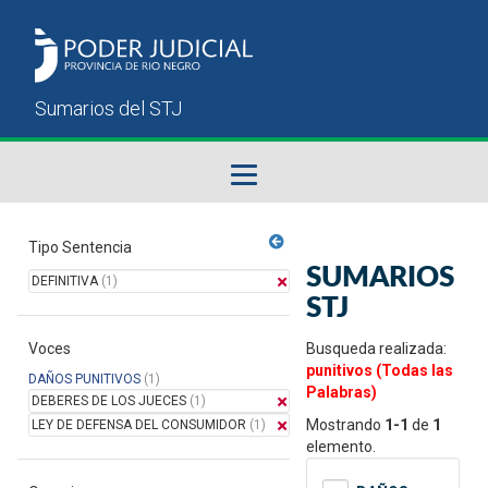
Fallos del STJ
Tipo Sentencia
SUMARIOS
DEFINITIVA
(1)
Sumarios del STJ
STJ
Voces
Manual del Usuario
Busqueda realizada:
punitivos (Todas las
DAÑOS PUNITIVOS
(1)
Palabras)
DEBERES DE LOS JUECES
(1)
Mostrando
1-1
de
1
LEY DE DEFENSA DEL CONSUMIDOR
(1)
elemento.