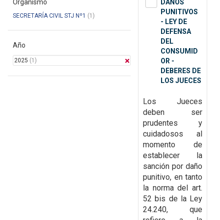
Organismo
DAÑOS
PUNITIVOS
SECRETARÍA CIVIL STJ Nº1
(1)
- LEY DE
DEFENSA
DEL
Año
CONSUMID
2025
(1)
OR -
DEBERES DE
LOS JUECES
Los Jueces
deben ser
prudentes y
cuidadosos al
momento de
establecer la
sanción por daño
punitivo, en tanto
la norma del art.
52 bis de la Ley
24.240, que