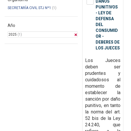
DAÑOS
PUNITIVOS
SECRETARÍA CIVIL STJ Nº1
(1)
- LEY DE
DEFENSA
DEL
Año
CONSUMID
2025
(1)
OR -
DEBERES DE
LOS JUECES
Los Jueces
deben ser
prudentes y
cuidadosos al
momento de
establecer la
sanción por daño
punitivo, en tanto
la norma del art.
52 bis de la Ley
24.240, que