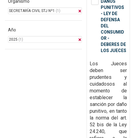
Organismo
DAÑOS
PUNITIVOS
SECRETARÍA CIVIL STJ Nº1
(1)
- LEY DE
DEFENSA
DEL
Año
CONSUMID
OR -
2025
(1)
DEBERES DE
LOS JUECES
Los Jueces
deben ser
prudentes y
cuidadosos al
momento de
establecer la
sanción por daño
punitivo, en tanto
la norma del art.
52 bis de la Ley
24.240, que