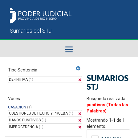
Fallos del STJ
Tipo Sentencia
SUMARIOS
DEFINITIVA
(1)
Sumarios del STJ
STJ
Voces
Manual del Usuario
Busqueda realizada:
punitivos (Todas las
CASACIÓN
(1)
Palabras)
CUESTIONES DE HECHO Y PRUEBA
(1)
Mostrando
1-1
de
1
DAÑOS PUNITIVOS
(1)
elemento.
IMPROCEDENCIA
(1)