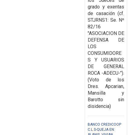
los Jueces de
grado y exentas
de casación (cf.
STJRNS1: Se. Nº
82/16
"ASOCIACION DE
DEFENSA DE
LOS
CONSUMIDORE
S Y USUARIOS
DE GENERAL
ROCA -ADECU-").
(Voto de los
Dres. Apcarian,
Mansilla y
Barotto sin
disidencia)
BANCO CREDICOOP
C.L S-QUEJA EN:
ALANIS, VIVIAN