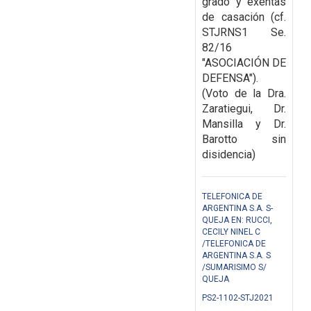
grado y exentas
de casación (cf.
STJRNS1 Se.
82/16
"ASOCIACIÓN DE
DEFENSA").
(Voto de la Dra.
Zaratiegui, Dr.
Mansilla y Dr.
Barotto sin
disidencia)
TELEFONICA DE
ARGENTINA S.A. S-
QUEJA EN: RUCCI,
CECILY NINEL C
/TELEFONICA DE
ARGENTINA S.A. S
/SUMARISIMO S/
QUEJA
PS2-1102-STJ2021