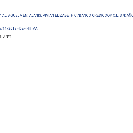
.L S-QUEJA EN: ALANIS, VIVIAN ELIZABETH C /BANCO CREDICOOP C.L. S /DAÑO
5/11/2019 - DEFINITIVA
STJ Nº1