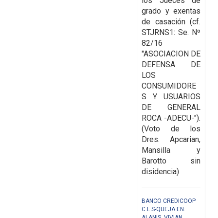
los Jueces de
grado y exentas
de casación (cf.
STJRNS1: Se. Nº
82/16
"ASOCIACION DE
DEFENSA DE
LOS
CONSUMIDORE
S Y USUARIOS
DE GENERAL
ROCA -ADECU-").
(Voto de los
Dres. Apcarian,
Mansilla y
Barotto sin
disidencia)
BANCO CREDICOOP
C.L S-QUEJA EN:
ALANIS, VIVIAN