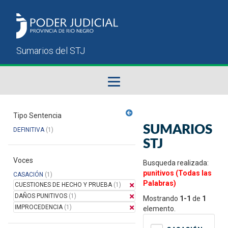
Fallos del STJ
Tipo Sentencia
SUMARIOS
DEFINITIVA
(1)
Sumarios del STJ
STJ
Voces
Manual del Usuario
Busqueda realizada:
punitivos (Todas las
CASACIÓN
(1)
Palabras)
CUESTIONES DE HECHO Y PRUEBA
(1)
DAÑOS PUNITIVOS
(1)
Mostrando
1-1
de
1
IMPROCEDENCIA
(1)
elemento.