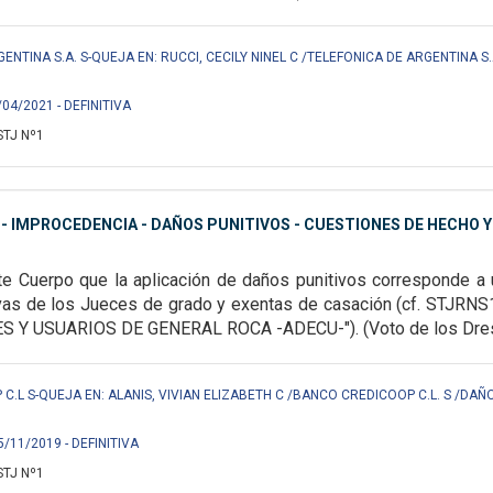
ENTINA S.A. S-QUEJA EN: RUCCI, CECILY NINEL C /TELEFONICA DE ARGENTINA S.
/04/2021 - DEFINITIVA
STJ Nº1
- IMPROCEDENCIA - DAÑOS PUNITIVOS - CUESTIONES DE HECHO 
te Cuerpo que la aplicación de daños punitivos corresponde a 
vas de los Jueces de grado y exentas de casación (cf. STJ
 USUARIOS DE GENERAL ROCA -ADECU-"). (Voto de los Dres. Apc
.L S-QUEJA EN: ALANIS, VIVIAN ELIZABETH C /BANCO CREDICOOP C.L. S /DAÑO
5/11/2019 - DEFINITIVA
STJ Nº1