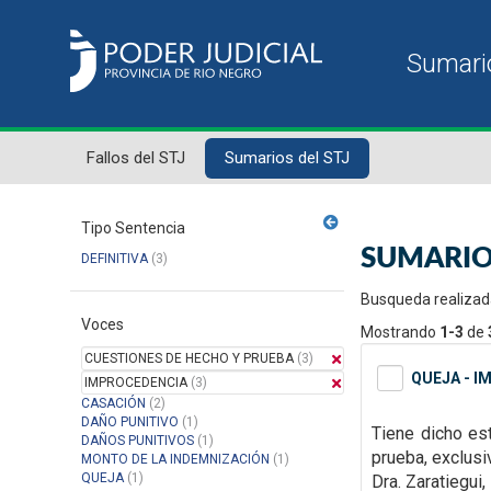
Fallos del STJ
Sumarios del STJ
Tipo Sentencia
SUMARIO
DEFINITIVA
(3)
Busqueda realizad
Voces
Mostrando
1-3
de
CUESTIONES DE HECHO Y PRUEBA
(3)
QUEJA - I
IMPROCEDENCIA
(3)
CASACIÓN
(2)
DAÑO PUNITIVO
(1)
Tiene dicho es
DAÑOS PUNITIVOS
(1)
prueba, exclus
MONTO DE LA INDEMNIZACIÓN
(1)
QUEJA
(1)
Dra. Zaratiegui,