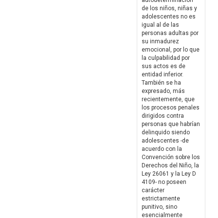
autodeterminación
de los niños, niñas y
adolescentes no es
igual al de las
personas adultas por
su inmadurez
emocional, por lo que
la culpabilidad por
sus actos es de
entidad inferior.
También se ha
expresado, más
recientemente, que
los procesos penales
dirigidos contra
personas que habrían
delinquido siendo
adolescentes -de
acuerdo con la
Convención sobre los
Derechos del Niño, la
Ley 26061 y la Ley D
4109- no poseen
carácter
estrictamente
punitivo, sino
esencialmente