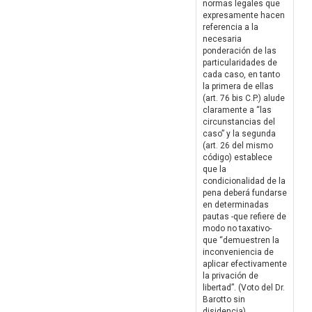
normas legales que
expresamente hacen
referencia a la
necesaria
ponderación de las
particularidades de
cada caso, en tanto
la primera de ellas
(art. 76 bis C.P.) alude
claramente a “las
circunstancias del
caso” y la segunda
(art. 26 del mismo
código) establece
que la
condicionalidad de la
pena deberá fundarse
en determinadas
pautas -que refiere de
modo no taxativo-
que “demuestren la
inconveniencia de
aplicar efectivamente
la privación de
libertad”. (Voto del Dr.
Barotto sin
disidencia)