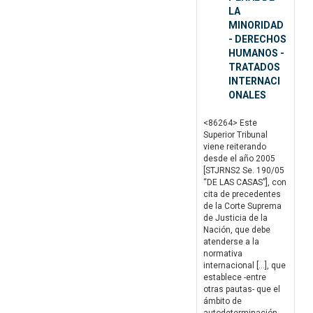
LA
MINORIDAD
- DERECHOS
HUMANOS -
TRATADOS
INTERNACI
ONALES
<86264> Este
Superior Tribunal
viene reiterando
desde el año 2005
[STJRNS2 Se. 190/05
“DE LAS CASAS”], con
cita de precedentes
de la Corte Suprema
de Justicia de la
Nación, que debe
atenderse a la
normativa
internacional […], que
establece -entre
otras pautas- que el
ámbito de