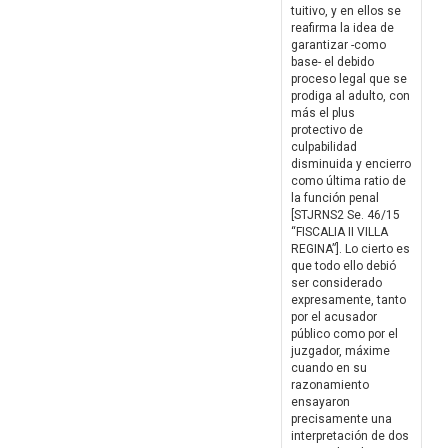
tuitivo, y en ellos se
reafirma la idea de
garantizar -como
base- el debido
proceso legal que se
prodiga al adulto, con
más el plus
protectivo de
culpabilidad
disminuida y encierro
como última ratio de
la función penal
[STJRNS2 Se. 46/15
“FISCALIA II VILLA
REGINA”]. Lo cierto es
que todo ello debió
ser considerado
expresamente, tanto
por el acusador
público como por el
juzgador, máxime
cuando en su
razonamiento
ensayaron
precisamente una
interpretación de dos