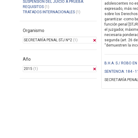
SUSPENSION DEL JUICIO A PRUEBA:
adolescentes no es 
REQUISITOS
(1)
expresado, más rec
TRATADOS INTERNACIONALES
(1)
sobre los Derechos 
garantizar -como ba
función penal [STJR
el juzgador, máxim
Organismo
necesaria ponderaci
SECRETARÍA PENAL STJ Nº2
(1)
segunda (art. 26 de
“demuestren la incon
Año
B.H.A. S / ROBO 
2015
(1)
SENTENCIA: 184 - 1
SECRETARÍA PENAL