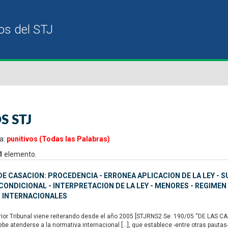
S STJ
a:
punitivos (Todas las Palabras)
1
elemento.
E CASACION: PROCEDENCIA - ERRONEA APLICACION DE LA LEY - S
ONDICIONAL - INTERPRETACION DE LA LEY - MENORES - REGIMEN
 INTERNACIONALES
or Tribunal viene reiterando desde el año 2005 [STJRNS2 Se. 190/05 “DE LAS CAS
ebe atenderse a la normativa internacional […], que establece -entre otras pautas