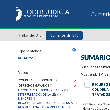
Fallos del STJ
Sumarios del STJ
Tipo Sentencia
SUMARIO
DEFINITIVA
(1)
Busqueda realizad
Voces
Mostrando
1-1
de
CONDENA CONDICIONAL
(1)
RECURSO D
DERECHOS HUMANOS
(1)
CONDENA C
ERRONEA APLICACION DE LA LEY
(1)
TRATADOS
INTERPRETACION DE LA LEY
(1)
MENORES
(1)
RECURSO DE CASACION: PROCEDENCIA
(1)
<86264> Este Superi
REGIMEN PENAL DE LA MINORIDAD
(1)
de la Nación, que d