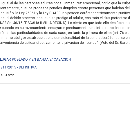
igual al de las personas adultas por su inmadurez emocional, por lo que la culpa
ientemente, que los procesos penales dirigidos contra personas que habrían de
del Niño, la Ley 26061 y la Ley D 4109- no poseen carácter estrictamente punitivo,
se- el debido proceso legal que se prodiga al adulto, con más el plus protectivo d
NS2 Se. 46/15 “FISCALIA II VILLA REGINA”]. Lo cierto es que todo ello debió ser 
e cuando en su razonamiento ensayaron precisamente una interpretación de do
ón de las particularidades de cada caso, en tanto la primera de ellas (art. 76 bis
l mismo código) establece que la condicionalidad de la pena deberá fundarse en
veniencia de aplicar efectivamente la privación de libertad”. (Voto del Dr. Barott
EN LUGAR POBLADO Y EN BANDA S/ CASACION
1/11/2015 - DEFINITIVA
 STJ Nº2