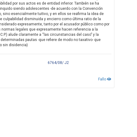
bilidad por sus actos es de entidad inferior. También se ha
linquido siendo adolescentes -de acuerdo con la Convención
 sino esencialmente tuitivo, y en ellos se reafirma la idea de
e culpabilidad disminuida y encierro como última ratio de la
considerado expresamente, tanto por el acusador público como por
s normas legales que expresamente hacen referencia a la
 C.P.) alude claramente a “las circunstancias del caso” y la
 determinadas pautas -que refiere de modo no taxativo- que
o sin disidencia)
6764/08/ J2
Fallo