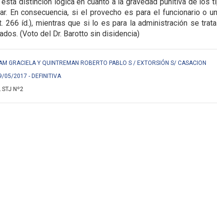
 esta distinción lógica en cuanto a la gravedad punitiva de los 
lar. En consecuencia, si el provecho es para el funcionario o un
rt. 266 íd.), mientras que si lo es para la administración se tra
ados. (Voto del Dr. Barotto sin disidencia)
AM GRACIELA Y QUINTREMAN ROBERTO PABLO S / EXTORSIÓN S/ CASACION
9/05/2017 - DEFINITIVA
 STJ Nº2