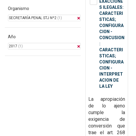
EXACCIONE
S ILEGALES:
Organismo
CARACTERI
SECRETARÍA PENAL STJ Nº2
(1)
STICAS;
CONFIGURA
CION -
Año
CONCUSION
:
2017
(1)
CARACTERI
STICAS;
CONFIGURA
CION -
INTERPRET
ACION DE
LA LEY
La apropiación
de lo ajeno
cumple la
exigencia de
conversión que
trae el art. 268