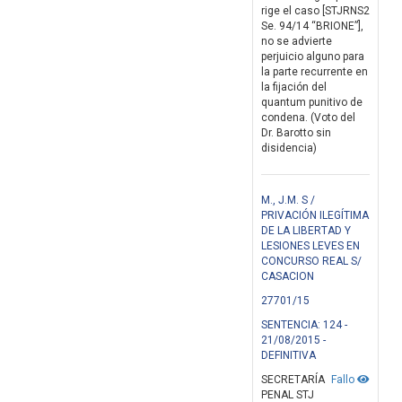
rige el caso [STJRNS2
Se. 94/14 “BRIONE”],
no se advierte
perjuicio alguno para
la parte recurrente en
la fijación del
quantum punitivo de
condena. (Voto del
Dr. Barotto sin
disidencia)
M., J.M. S /
PRIVACIÓN ILEGÍTIMA
DE LA LIBERTAD Y
LESIONES LEVES EN
CONCURSO REAL S/
CASACION
27701/15
SENTENCIA: 124 -
21/08/2015 -
DEFINITIVA
SECRETARÍA
Fallo
PENAL STJ