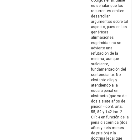
Código Penal, dable
es señalar que los
recurrentes omiten
desarrollar
argumentos sobre tal
aspecto, pues en las
genéricas
afirmaciones
esgrimidas no se
advierte una
refutación de la
mínima, aunque
suficiente,
fundamentación del
sentenciante. No
obstante ello, y
atendiendo a la
escala penal en
abstracto (que va de
dos a siete años de
prisión - conf. arts.
55, 89 y 142 inc. 2
C.P. -) en función de la
pena discernida (dos
años y seis meses
de prisión) y la
doctrina legal que