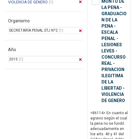
MONTO DE
VIOLENCIA DE GENERO
(1)
LA PENA -
GRADUACIO
N DE LA
Organismo
PENA -
SECRETARÍA PENAL STJ Nº2
(1)
ESCALA
PENAL -
LESIONES
Año
LEVES -
CONCURSO
2015
(1)
REAL -
PRIVACION
ILEGITIMA
DE LA
LIBERTAD -
VIOLENCIA
DE GENERO
<86114> En cuanto al
agravio según el cual
la pena no se fundó
adecuadamente en
los arts. 40 y 41 del