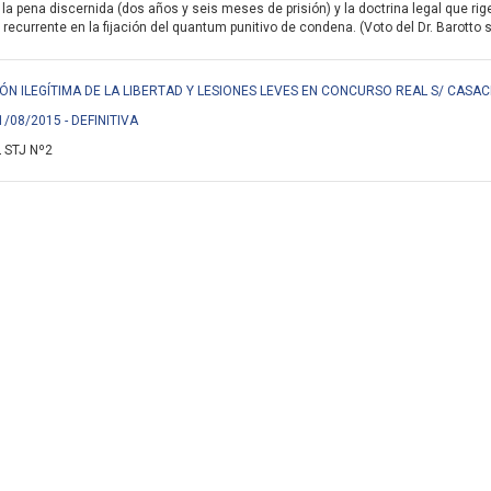
e la pena discernida (dos años y seis meses de prisión) y la doctrina legal que ri
 recurrente en la fijación del quantum punitivo de condena. (Voto del Dr. Barotto 
ACIÓN ILEGÍTIMA DE LA LIBERTAD Y LESIONES LEVES EN CONCURSO REAL S/ CASA
1/08/2015 - DEFINITIVA
 STJ Nº2