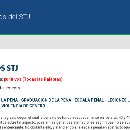
S STJ
a:
punitivos (Todas las Palabras)
1
elemento.
LA PENA - GRADUACION DE LA PENA - ESCALA PENAL - LESIONES L
- VIOLENCIA DE GENERO
l agravio según el cual la pena no se fundó adecuadamente en los arts. 40 y 41
tos sobre tal aspecto, pues en las genéricas afirmaciones esgrimidas no se advi
sentenciante. No obstante ello, y atendiendo a la escala penal en abstracto (que v