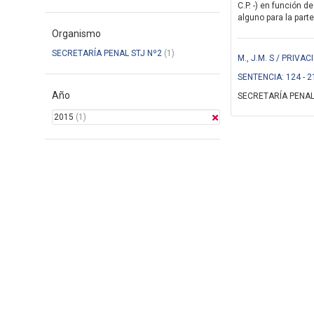
C.P. -) en función d
alguno para la parte
Organismo
SECRETARÍA PENAL STJ Nº2
(1)
M., J.M. S / PRIV
SENTENCIA: 124 - 2
Año
SECRETARÍA PENAL
2015
(1)