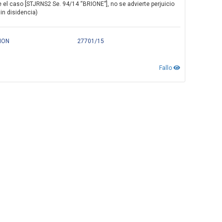
ge el caso [STJRNS2 Se. 94/14 “BRIONE”], no se advierte perjuicio
sin disidencia)
CION
27701/15
Fallo