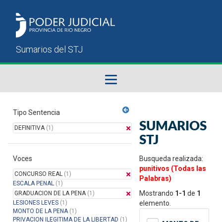
Fallos del STJ
Tipo Sentencia
SUMARIOS
DEFINITIVA
(1)
Sumarios del STJ
STJ
Voces
Manual del Usuario
Busqueda realizada:
punitivos (Todas las
CONCURSO REAL
(1)
Palabras)
ESCALA PENAL
(1)
Mostrando
1-1
de
1
GRADUACION DE LA PENA
(1)
LESIONES LEVES
(1)
elemento.
MONTO DE LA PENA
(1)
PRIVACION ILEGITIMA DE LA LIBERTAD
(1)