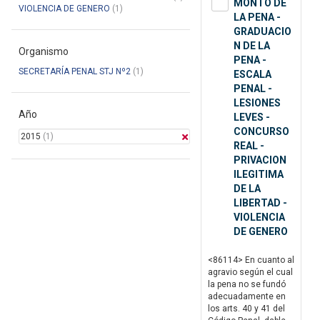
MONTO DE
VIOLENCIA DE GENERO
(1)
LA PENA -
GRADUACIO
N DE LA
Organismo
PENA -
SECRETARÍA PENAL STJ Nº2
(1)
ESCALA
PENAL -
LESIONES
Año
LEVES -
CONCURSO
2015
(1)
REAL -
PRIVACION
ILEGITIMA
DE LA
LIBERTAD -
VIOLENCIA
DE GENERO
<86114> En cuanto al
agravio según el cual
la pena no se fundó
adecuadamente en
los arts. 40 y 41 del