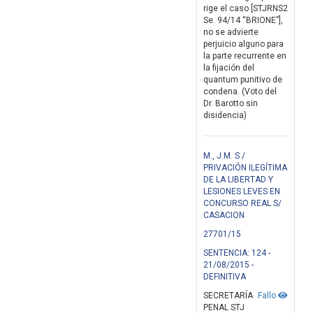
rige el caso [STJRNS2
Se. 94/14 “BRIONE”],
no se advierte
perjuicio alguno para
la parte recurrente en
la fijación del
quantum punitivo de
condena. (Voto del
Dr. Barotto sin
disidencia)
M., J.M. S /
PRIVACIÓN ILEGÍTIMA
DE LA LIBERTAD Y
LESIONES LEVES EN
CONCURSO REAL S/
CASACION
27701/15
SENTENCIA: 124 -
21/08/2015 -
DEFINITIVA
SECRETARÍA
Fallo
PENAL STJ