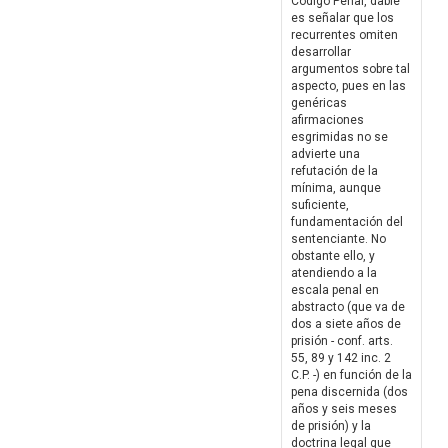
Código Penal, dable
es señalar que los
recurrentes omiten
desarrollar
argumentos sobre tal
aspecto, pues en las
genéricas
afirmaciones
esgrimidas no se
advierte una
refutación de la
mínima, aunque
suficiente,
fundamentación del
sentenciante. No
obstante ello, y
atendiendo a la
escala penal en
abstracto (que va de
dos a siete años de
prisión - conf. arts.
55, 89 y 142 inc. 2
C.P. -) en función de la
pena discernida (dos
años y seis meses
de prisión) y la
doctrina legal que