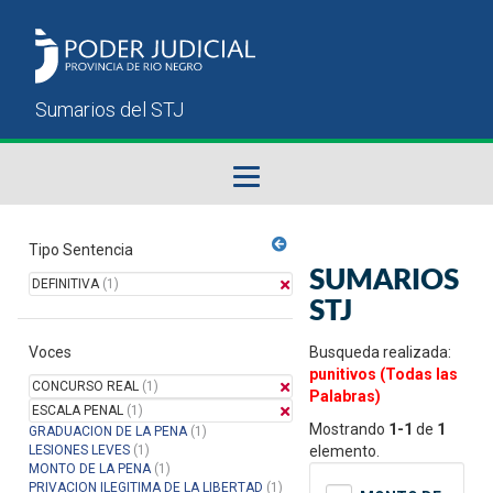
Fallos del STJ
Tipo Sentencia
SUMARIOS
DEFINITIVA
(1)
Sumarios del STJ
STJ
Voces
Manual del Usuario
Busqueda realizada:
punitivos (Todas las
CONCURSO REAL
(1)
Palabras)
ESCALA PENAL
(1)
Mostrando
1-1
de
1
GRADUACION DE LA PENA
(1)
LESIONES LEVES
(1)
elemento.
MONTO DE LA PENA
(1)
PRIVACION ILEGITIMA DE LA LIBERTAD
(1)