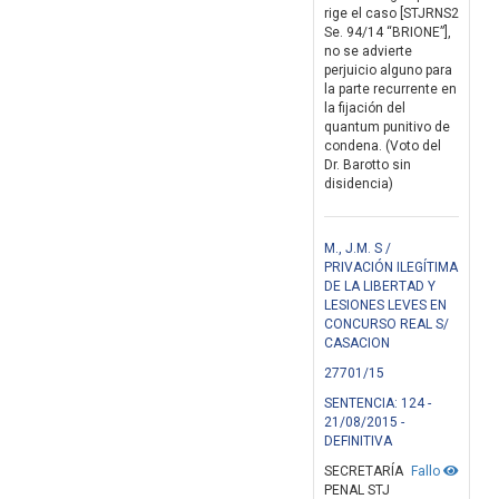
rige el caso [STJRNS2
Se. 94/14 “BRIONE”],
no se advierte
perjuicio alguno para
la parte recurrente en
la fijación del
quantum punitivo de
condena. (Voto del
Dr. Barotto sin
disidencia)
M., J.M. S /
PRIVACIÓN ILEGÍTIMA
DE LA LIBERTAD Y
LESIONES LEVES EN
CONCURSO REAL S/
CASACION
27701/15
SENTENCIA: 124 -
21/08/2015 -
DEFINITIVA
SECRETARÍA
Fallo
PENAL STJ