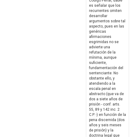
Código Penal, dable
es señalar que los
recurrentes omiten
desarrollar
argumentos sobre tal
aspecto, pues en las
genéricas
afirmaciones
esgrimidas no se
advierte una
refutación de la
mínima, aunque
suficiente,
fundamentación del
sentenciante. No
obstante ello, y
atendiendo a la
escala penal en
abstracto (que va de
dos a siete años de
prisión - conf. arts.
55, 89 y 142 inc. 2
C.P. -) en función de la
pena discernida (dos
años y seis meses
de prisión) y la
doctrina legal que