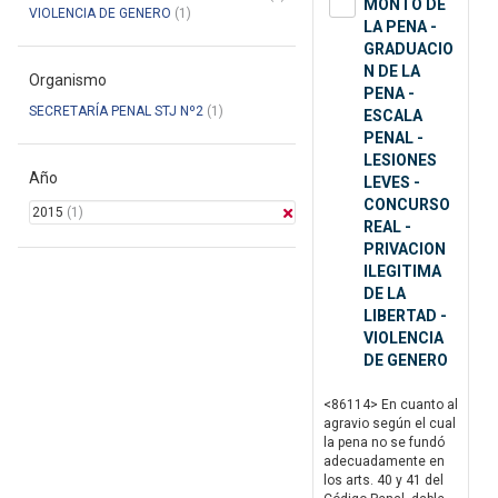
MONTO DE
VIOLENCIA DE GENERO
(1)
LA PENA -
GRADUACIO
N DE LA
Organismo
PENA -
SECRETARÍA PENAL STJ Nº2
(1)
ESCALA
PENAL -
LESIONES
Año
LEVES -
CONCURSO
2015
(1)
REAL -
PRIVACION
ILEGITIMA
DE LA
LIBERTAD -
VIOLENCIA
DE GENERO
<86114> En cuanto al
agravio según el cual
la pena no se fundó
adecuadamente en
los arts. 40 y 41 del