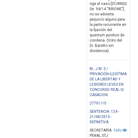
rige el caso [STJRNS2
Se. 94/14 “BRIONE”],
no se advierte
perjuicio alguno para
la parte recurrente en
la fijación del
quantum punitivo de
condena. (Voto del
Dr. Barotto sin
disidencia)
M., J.M. S /
PRIVACIÓN ILEGÍTIMA
DE LA LIBERTAD Y
LESIONES LEVES EN
CONCURSO REAL S/
CASACION
27701/15
SENTENCIA: 124 -
21/08/2015 -
DEFINITIVA
SECRETARÍA
Fallo
PENAL STJ