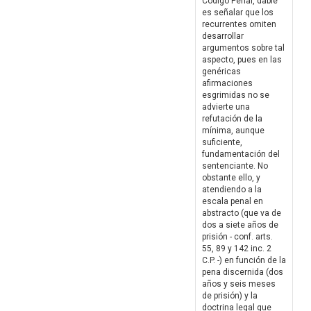
Código Penal, dable
es señalar que los
recurrentes omiten
desarrollar
argumentos sobre tal
aspecto, pues en las
genéricas
afirmaciones
esgrimidas no se
advierte una
refutación de la
mínima, aunque
suficiente,
fundamentación del
sentenciante. No
obstante ello, y
atendiendo a la
escala penal en
abstracto (que va de
dos a siete años de
prisión - conf. arts.
55, 89 y 142 inc. 2
C.P. -) en función de la
pena discernida (dos
años y seis meses
de prisión) y la
doctrina legal que