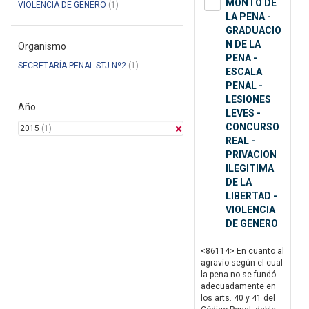
MONTO DE
VIOLENCIA DE GENERO
(1)
LA PENA -
GRADUACIO
N DE LA
Organismo
PENA -
SECRETARÍA PENAL STJ Nº2
(1)
ESCALA
PENAL -
LESIONES
Año
LEVES -
CONCURSO
2015
(1)
REAL -
PRIVACION
ILEGITIMA
DE LA
LIBERTAD -
VIOLENCIA
DE GENERO
<86114> En cuanto al
agravio según el cual
la pena no se fundó
adecuadamente en
los arts. 40 y 41 del