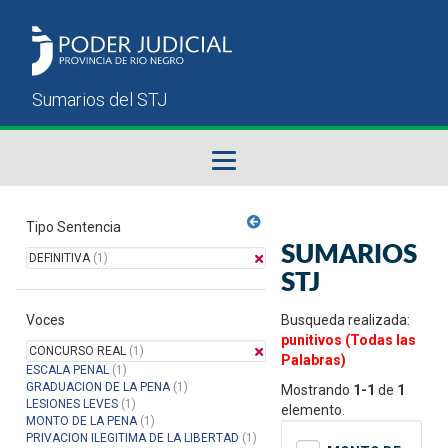
Fallos del STJ
Tipo Sentencia
SUMARIOS
DEFINITIVA
(1)
Sumarios del STJ
STJ
Voces
Manual del Usuario
Busqueda realizada:
punitivos (Todas las
CONCURSO REAL
(1)
Palabras)
ESCALA PENAL
(1)
GRADUACION DE LA PENA
(1)
Mostrando
1-1
de
1
LESIONES LEVES
(1)
elemento.
MONTO DE LA PENA
(1)
PRIVACION ILEGITIMA DE LA LIBERTAD
(1)