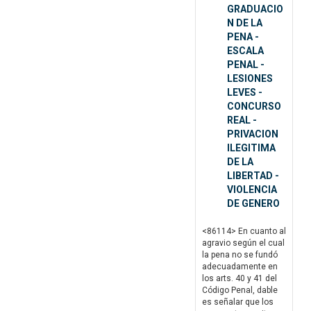
GRADUACIO
N DE LA
PENA -
ESCALA
PENAL -
LESIONES
LEVES -
CONCURSO
REAL -
PRIVACION
ILEGITIMA
DE LA
LIBERTAD -
VIOLENCIA
DE GENERO
<86114> En cuanto al
agravio según el cual
la pena no se fundó
adecuadamente en
los arts. 40 y 41 del
Código Penal, dable
es señalar que los