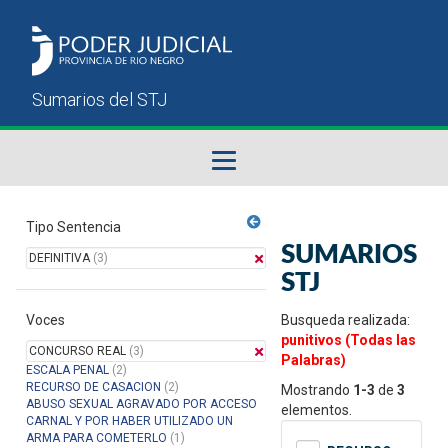
Fallos del STJ
Tipo Sentencia
SUMARIOS
DEFINITIVA
(3)
Sumarios del STJ
STJ
Voces
Manual del Usuario
Busqueda realizada:
punitivos (Todas las
CONCURSO REAL
(3)
Palabras)
ESCALA PENAL
(2)
RECURSO DE CASACION
(2)
Mostrando
1-3
de
3
ABUSO SEXUAL AGRAVADO POR ACCESO
elementos.
CARNAL Y POR HABER UTILIZADO UN
ARMA PARA COMETERLO
(1)