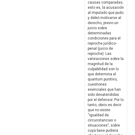
causas comparadas;
esto es, la acusación
al imputado que pudo
y debió motivarse al
derecho, previo un
juicio sobre
determinadas
condiciones para el
reproche jurídico-
penal (juicio de
reproche). Las
valoraciones sobre la
magnitud de la
culpabilidad son lo
que determina el
quantum punitivo,
cuestiones
esenciales que han
sido desatendidas
por el defensor. Por lo
tanto, obvio es decir
que no existe
“igualdad de
circunstancias o
situaciones”, sobre
cuya base pudiera