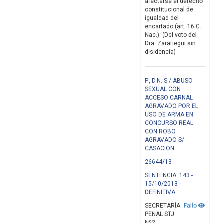
afectarse el derecho
constitucional de
igualdad del
encartado (art. 16 C.
Nac.). (Del voto del
Dra. Zaratiegui sin
disidencia)
P., D.N. S / ABUSO
SEXUAL CON
ACCESO CARNAL
AGRAVADO POR EL
USO DE ARMA EN
CONCURSO REAL
CON ROBO
AGRAVADO S/
CASACION
26644/13
SENTENCIA: 143 -
15/10/2013 -
DEFINITIVA
SECRETARÍA
Fallo
PENAL STJ
Nº2