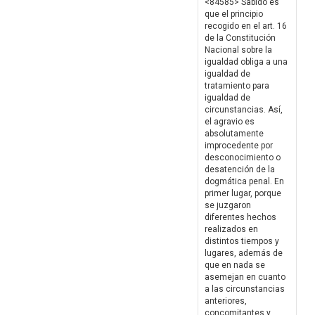
<84585> Sabido es
que el principio
recogido en el art. 16
de la Constitución
Nacional sobre la
igualdad obliga a una
igualdad de
tratamiento para
igualdad de
circunstancias. Así,
el agravio es
absolutamente
improcedente por
desconocimiento o
desatención de la
dogmática penal. En
primer lugar, porque
se juzgaron
diferentes hechos
realizados en
distintos tiempos y
lugares, además de
que en nada se
asemejan en cuanto
a las circunstancias
anteriores,
concomitantes y