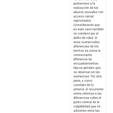
posteriores a la
realización de los
abusos sexuales con
acceso carnal
reprochados
(considerando que
en este caso también
se condenó por el
delito de robo). A
esas sustanciales
diferencias de los
hechos se suma la
consecuente
diferencia de
encuadramientos
típicos penales que
se observan en las
sentencias. Por otra
parte, y como
correlato de lo
anterior, el recurrente
omite referirse a las
diferencias sobre el
punto central de la
culpabilidad que se
advierten entre las