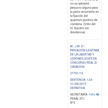
no se advierte
perjuicio alguno para
la parte recurrente en
la fijación del
quantum punitivo de
condena. (Voto del
Dr. Barotto sin
disidencia)
M., J.M. S /
PRIVACIÓN ILEGÍTIMA
DE LA LIBERTAD Y
LESIONES LEVES EN
CONCURSO REAL S/
CASACION
27701/15
SENTENCIA: 124 -
21/08/2015 -
DEFINITIVA
SECRETARÍA
Fallo
PENAL STJ
Nº2