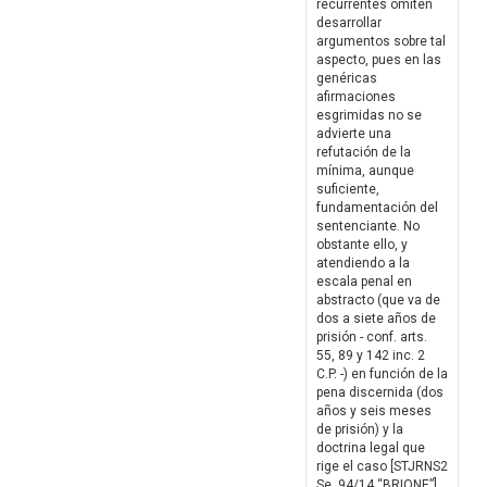
recurrentes omiten
desarrollar
argumentos sobre tal
aspecto, pues en las
genéricas
afirmaciones
esgrimidas no se
advierte una
refutación de la
mínima, aunque
suficiente,
fundamentación del
sentenciante. No
obstante ello, y
atendiendo a la
escala penal en
abstracto (que va de
dos a siete años de
prisión - conf. arts.
55, 89 y 142 inc. 2
C.P. -) en función de la
pena discernida (dos
años y seis meses
de prisión) y la
doctrina legal que
rige el caso [STJRNS2
Se. 94/14 “BRIONE”],