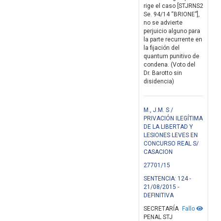
rige el caso [STJRNS2
Se. 94/14 “BRIONE”],
no se advierte
perjuicio alguno para
la parte recurrente en
la fijación del
quantum punitivo de
condena. (Voto del
Dr. Barotto sin
disidencia)
M., J.M. S /
PRIVACIÓN ILEGÍTIMA
DE LA LIBERTAD Y
LESIONES LEVES EN
CONCURSO REAL S/
CASACION
27701/15
SENTENCIA: 124 -
21/08/2015 -
DEFINITIVA
SECRETARÍA
Fallo
PENAL STJ