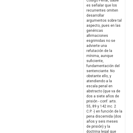
Código Penal, dable
es señalar que los
recurrentes omiten
desarrollar
argumentos sobre tal
aspecto, pues en las
genéricas
afirmaciones
esgrimidas no se
advierte una
refutación de la
mínima, aunque
suficiente,
fundamentación del
sentenciante. No
obstante ello, y
atendiendo a la
escala penal en
abstracto (que va de
dos a siete años de
prisión - conf. arts.
55, 89 y 142 inc. 2
C.P. -) en función de la
pena discernida (dos
años y seis meses
de prisión) y la
doctrina legal que