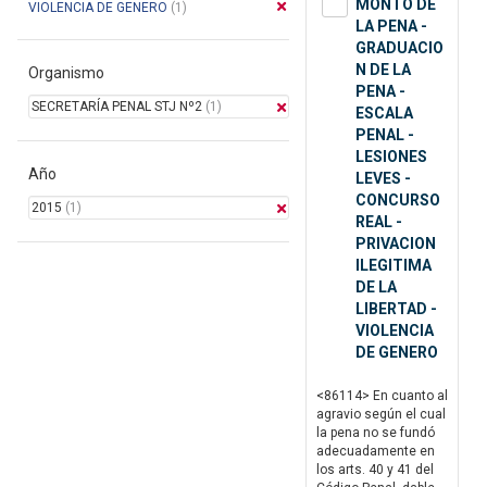
MONTO DE
VIOLENCIA DE GENERO
(1)
LA PENA -
GRADUACIO
N DE LA
Organismo
PENA -
SECRETARÍA PENAL STJ Nº2
(1)
ESCALA
PENAL -
LESIONES
Año
LEVES -
CONCURSO
2015
(1)
REAL -
PRIVACION
ILEGITIMA
DE LA
LIBERTAD -
VIOLENCIA
DE GENERO
<86114> En cuanto al
agravio según el cual
la pena no se fundó
adecuadamente en
los arts. 40 y 41 del