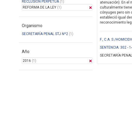
RECLUSION PERPETUA
(1)
atenuación). En el 
REFORMA DE LA LEY
(1)
culturalmente tiene
cónyuges pero sin c
estableció igual de
reconocimiento legal
Organismo
SECRETARÍA PENAL STJ Nº2
(1)
F., C.A. S /HOMIC
SENTENCIA: 302 - 1
Año
SECRETARÍA PENAL
2016
(1)