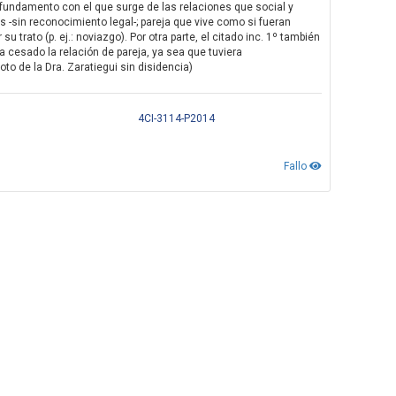
se fundamento con el que surge de las relaciones que social y
s -sin reconocimiento legal-; pareja que vive como si fueran
trato (p. ej.: noviazgo). Por otra parte, el citado inc. 1º también
 cesado la relación de pareja, ya sea que tuviera
Voto de la Dra. Zaratiegui sin disidencia)
4CI-3114-P2014
Fallo