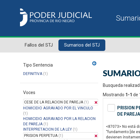
Fallos del STJ
Sumarios del STJ
Tipo Sentencia
SUMARIO
DEFINITIVA
(1)
Busqueda realizad
Voces
Mostrando
1-1
de
CESE DE LA RELACION DE PAREJA
(1)
PRISION P
HOMICIDIO AGRAVADO POR EL VINCULO
(1)
DE PAREJA
HOMICIDIO AGRAVADO POR LA RELACION
DE PAREJA
(1)
<87073> No está disc
INTERPRETACION DE LA LEY
(1)
“fundamento [de est
PRISION PERPETUA
(1)
devienen ínsitamente