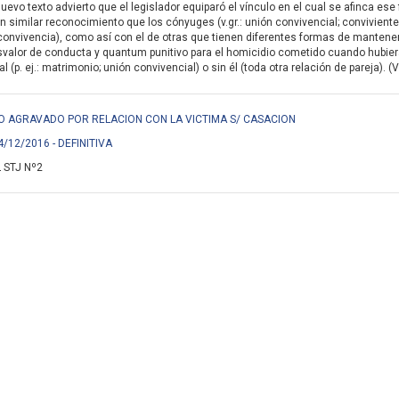
nuevo texto advierto que el legislador equiparó el vínculo en el cual se afinca e
n similar reconocimiento que los cónyuges (v.gr.: unión convivencial; conviviente
onvivencia), como así con el de otras que tienen diferentes formas de mantener su 
svalor de conducta y quantum punitivo para el homicidio cometido cuando hubiera
 (p. ej.: matrimonio; unión convivencial) o sin él (toda otra relación de pareja). (
IDIO AGRAVADO POR RELACION CON LA VICTIMA S/ CASACION
4/12/2016 - DEFINITIVA
 STJ Nº2