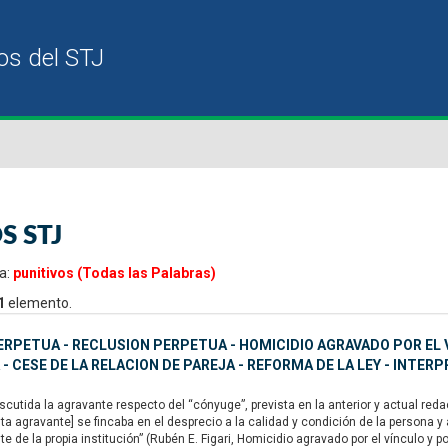
S STJ
a:
punitivos (Todas las Palabras)
1
elemento.
ERPETUA - RECLUSION PERPETUA - HOMICIDIO AGRAVADO POR EL 
 - CESE DE LA RELACION DE PAREJA - REFORMA DE LA LEY - INTERP
utida la agravante respecto del “cónyuge”, prevista en la anterior y actual redacc
a agravante] se fincaba en el desprecio a la calidad y condición de la persona y
 de la propia institución” (Rubén E. Figari, Homicidio agravado por el vínculo y p