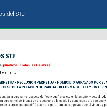
S STJ
a:
punitivos (Todas las Palabras)
1
elemento.
ERPETUA - RECLUSION PERPETUA - HOMICIDIO AGRAVADO POR EL 
 - CESE DE LA RELACION DE PAREJA - REFORMA DE LA LEY - INTERP
utida la agravante respecto del “cónyuge”, prevista en la anterior y actual redacc
a agravante] se fincaba en el desprecio a la calidad y condición de la persona y
 de la propia institución” (Rubén E. Figari, Homicidio agravado por el vínculo y p