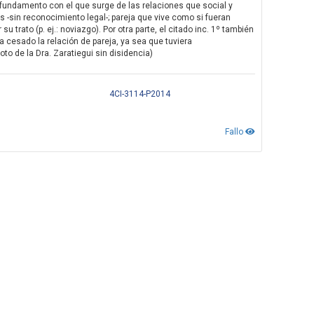
se fundamento con el que surge de las relaciones que social y
s -sin reconocimiento legal-; pareja que vive como si fueran
trato (p. ej.: noviazgo). Por otra parte, el citado inc. 1º también
 cesado la relación de pareja, ya sea que tuviera
Voto de la Dra. Zaratiegui sin disidencia)
4CI-3114-P2014
Fallo