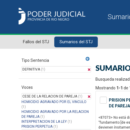
Fallos del STJ
Sumarios del STJ
Tipo Sentencia
SUMARIO
DEFINITIVA
(1)
Busqueda realizad
Voces
Mostrando
1-1
de
CESE DE LA RELACION DE PAREJA
(1)
PRISION P
HOMICIDIO AGRAVADO POR EL VINCULO
DE PAREJA
(1)
HOMICIDIO AGRAVADO POR LA RELACION
DE PAREJA
(1)
<87073> No está disc
INTERPRETACION DE LA LEY
(1)
“fundamento [de est
PRISION PERPETUA
(1)
devienen ínsitamente