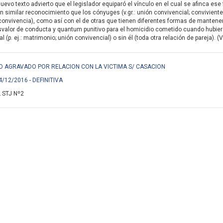
nuevo texto advierto que el legislador equiparó el vínculo en el cual se afinca e
n similar reconocimiento que los cónyuges (v.gr.: unión convivencial; conviviente
onvivencia), como así con el de otras que tienen diferentes formas de mantener su 
svalor de conducta y quantum punitivo para el homicidio cometido cuando hubiera
 (p. ej.: matrimonio; unión convivencial) o sin él (toda otra relación de pareja). (
IDIO AGRAVADO POR RELACION CON LA VICTIMA S/ CASACION
4/12/2016 - DEFINITIVA
 STJ Nº2