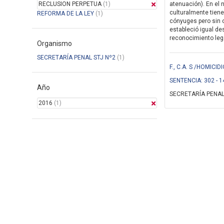
RECLUSION PERPETUA
(1)
atenuación). En el 
culturalmente tiene
REFORMA DE LA LEY
(1)
cónyuges pero sin c
estableció igual de
reconocimiento legal
Organismo
SECRETARÍA PENAL STJ Nº2
(1)
F., C.A. S /HOMIC
SENTENCIA: 302 - 1
Año
SECRETARÍA PENAL
2016
(1)