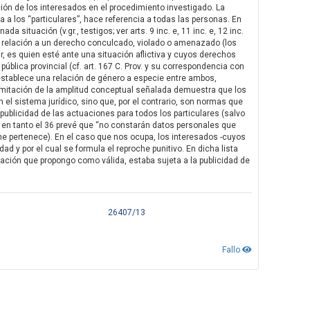
cación de los interesados en el procedimiento investigado. La
a a los “particulares”, hace referencia a todas las personas. En
 situación (v.gr., testigos; ver arts. 9 inc. e, 11 inc. e, 12 inc.
 con relación a un derecho conculcado, violado o amenazado (los
ir, es quien esté ante una situación aflictiva y cuyos derechos
ública provincial (cf. art. 167 C. Prov. y su correspondencia con
 establece una relación de género a especie entre ambos,
 delimitación de la amplitud conceptual señalada demuestra que los
el sistema jurídico, sino que, por el contrario, son normas que
 publicidad de las actuaciones para todos los particulares (salvo
), en tanto el 36 prevé que “no constarán datos personales que
 me pertenece). En el caso que nos ocupa, los interesados -cuyos
dad y por el cual se formula el reproche punitivo. En dicha lista
tación que propongo como válida, estaba sujeta a la publicidad de
26407/13
Fallo