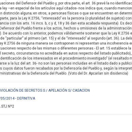
aciones del Defensor del Pueblo y, por otra parte, el art. 36 prevé la no identifi
 la ley –en especial de los artículos aquí citados- nos indica que, cuando mencion
n distinción alguna; en otros, a personas físicas o que se encuentren en determinada
ra parte, para la Ley K 2756, “interesado” es la persona (o pluralidad de sujetos)
ancia con los arts. 16 incs. b, c y d, 18 y 36 dan esta acabada respuesta). Es dec
Defensor del Pueblo frente a los actos, hechos u omisiones de la administración p
ada). De acuerdo con lo anterior, podemos válidamente sostener que la Ley K 2756
de “particular” al primero (art. 15) y el de “interesado” al segundo (art. 36). La
 Ley K 2756 de ninguna manera se contraponen ni representan una incoherencia en 
ituaciones respecto de las mismas o diferentes personas.- El art. 15 establece la
l secreto, circunstancia no acreditada en autos respecto del listado publicitado
 identificación de los interesados en el procedimiento investigado” (el resaltado
se a la luz del art. 36- no son las personas incluidas en el listado dado a publici
os cuyos datos fueron recabados por la Defensoría del Pueblo y, según la interpre
inistrativas de la Defensoría del Pueblo. (Voto del Dr. Apcarían sin disidencia)
 VIOLACIÓN DE SECRETOS S / APELACIÓN S/ CASACION
/05/2014 - DEFINITIVA
 STJ Nº2