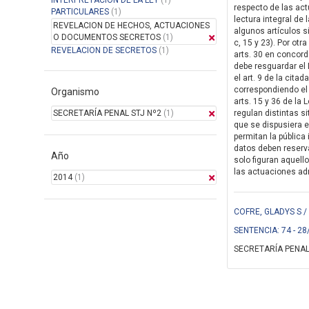
INTERPRETACION DE LA LEY
(1)
respecto de las actu
PARTICULARES
(1)
lectura integral de
REVELACION DE HECHOS, ACTUACIONES
algunos artículos si
O DOCUMENTOS SECRETOS
(1)
c, 15 y 23). Por ot
REVELACION DE SECRETOS
(1)
arts. 30 en concord
debe resguardar el 
el art. 9 de la cit
correspondiendo el 
Organismo
arts. 15 y 36 de la
SECRETARÍA PENAL STJ Nº2
(1)
regulan distintas s
que se dispusiera e
permitan la pública
datos deben reservar
Año
solo figuran aquell
las actuaciones adm
2014
(1)
COFRE, GLADYS S /
SENTENCIA: 74 - 28
SECRETARÍA PENAL