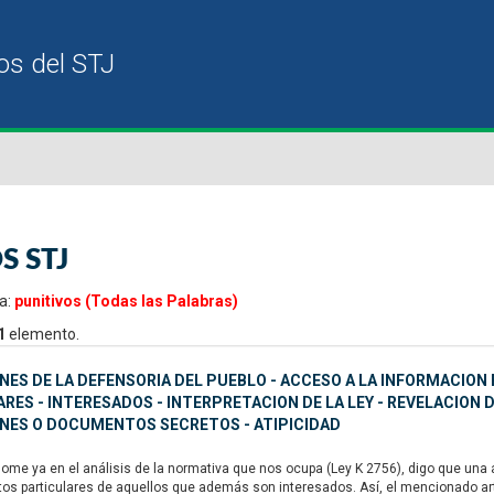
S STJ
a:
punitivos (Todas las Palabras)
1
elemento.
ES DE LA DEFENSORIA DEL PUEBLO - ACCESO A LA INFORMACION 
RES - INTERESADOS - INTERPRETACION DE LA LEY - REVELACION 
NES O DOCUMENTOS SECRETOS - ATIPICIDAD
e ya en el análisis de la normativa que nos ocupa (Ley K 2756), digo que una ate
etos particulares de aquellos que además son interesados. Así, el mencionado art.