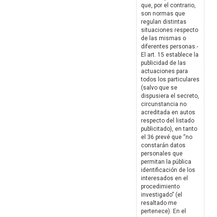
que, por el contrario,
son normas que
regulan distintas
situaciones respecto
de las mismas o
diferentes personas.-
El art. 15 establece la
publicidad de las
actuaciones para
todos los particulares
(salvo que se
dispusiera el secreto,
circunstancia no
acreditada en autos
respecto del listado
publicitado), en tanto
el 36 prevé que “no
constarán datos
personales que
permitan la pública
identificación de los
interesados en el
procedimiento
investigado” (el
resaltado me
pertenece). En el