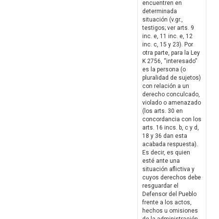
encuentren en
determinada
situación (v.gr.,
testigos; ver arts. 9
inc. e, 11 inc. e, 12
inc. c, 15 y 23). Por
otra parte, para la Ley
K 2756, “interesado”
es la persona (o
pluralidad de sujetos)
con relación a un
derecho conculcado,
violado o amenazado
(los arts. 30 en
concordancia con los
arts. 16 incs. b, c y d,
18 y 36 dan esta
acabada respuesta).
Es decir, es quien
esté ante una
situación aflictiva y
cuyos derechos debe
resguardar el
Defensor del Pueblo
frente a los actos,
hechos u omisiones