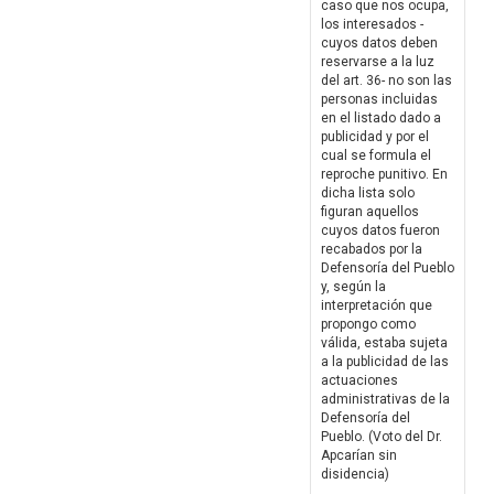
caso que nos ocupa,
los interesados -
cuyos datos deben
reservarse a la luz
del art. 36- no son las
personas incluidas
en el listado dado a
publicidad y por el
cual se formula el
reproche punitivo. En
dicha lista solo
figuran aquellos
cuyos datos fueron
recabados por la
Defensoría del Pueblo
y, según la
interpretación que
propongo como
válida, estaba sujeta
a la publicidad de las
actuaciones
administrativas de la
Defensoría del
Pueblo. (Voto del Dr.
Apcarían sin
disidencia)