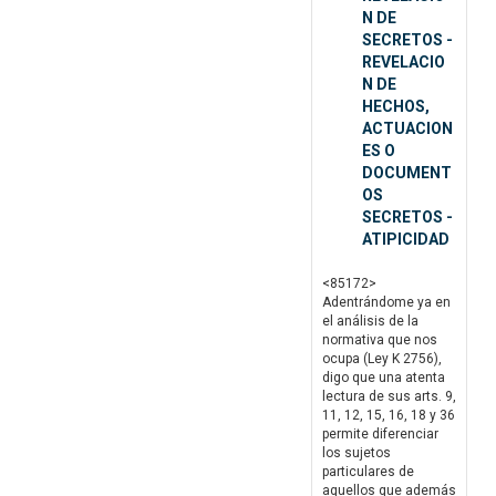
N DE
SECRETOS -
REVELACIO
N DE
HECHOS,
ACTUACION
ES O
DOCUMENT
OS
SECRETOS -
ATIPICIDAD
<85172>
Adentrándome ya en
el análisis de la
normativa que nos
ocupa (Ley K 2756),
digo que una atenta
lectura de sus arts. 9,
11, 12, 15, 16, 18 y 36
permite diferenciar
los sujetos
particulares de
aquellos que además