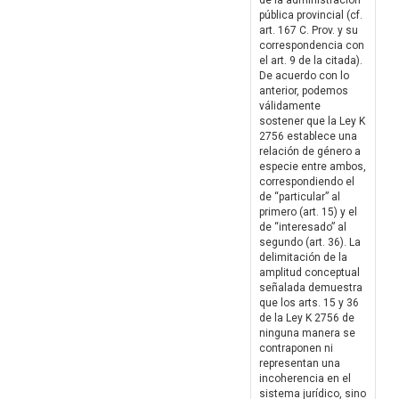
de la administración
pública provincial (cf.
art. 167 C. Prov. y su
correspondencia con
el art. 9 de la citada).
De acuerdo con lo
anterior, podemos
válidamente
sostener que la Ley K
2756 establece una
relación de género a
especie entre ambos,
correspondiendo el
de “particular” al
primero (art. 15) y el
de “interesado” al
segundo (art. 36). La
delimitación de la
amplitud conceptual
señalada demuestra
que los arts. 15 y 36
de la Ley K 2756 de
ninguna manera se
contraponen ni
representan una
incoherencia en el
sistema jurídico, sino