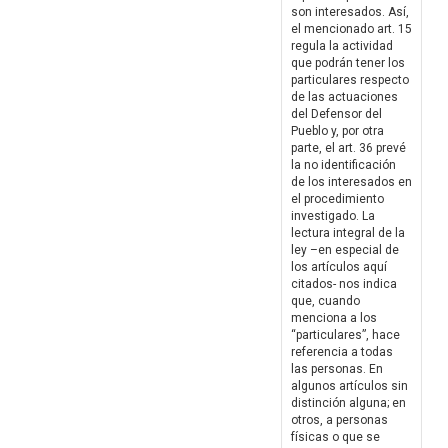
son interesados. Así,
el mencionado art. 15
regula la actividad
que podrán tener los
particulares respecto
de las actuaciones
del Defensor del
Pueblo y, por otra
parte, el art. 36 prevé
la no identificación
de los interesados en
el procedimiento
investigado. La
lectura integral de la
ley –en especial de
los artículos aquí
citados- nos indica
que, cuando
menciona a los
“particulares”, hace
referencia a todas
las personas. En
algunos artículos sin
distinción alguna; en
otros, a personas
físicas o que se