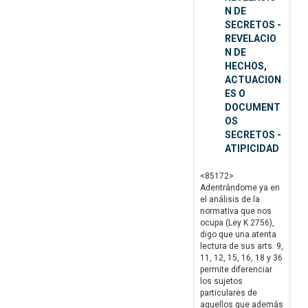
N DE
SECRETOS -
REVELACIO
N DE
HECHOS,
ACTUACION
ES O
DOCUMENT
OS
SECRETOS -
ATIPICIDAD
<85172>
Adentrándome ya en
el análisis de la
normativa que nos
ocupa (Ley K 2756),
digo que una atenta
lectura de sus arts. 9,
11, 12, 15, 16, 18 y 36
permite diferenciar
los sujetos
particulares de
aquellos que además