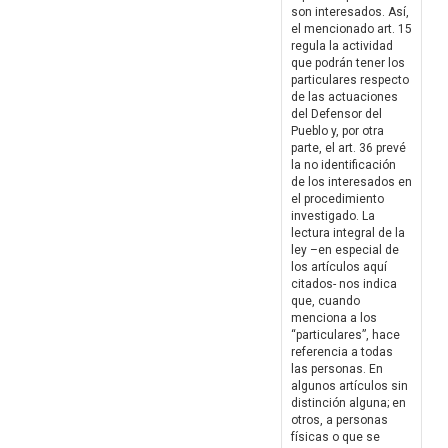
son interesados. Así,
el mencionado art. 15
regula la actividad
que podrán tener los
particulares respecto
de las actuaciones
del Defensor del
Pueblo y, por otra
parte, el art. 36 prevé
la no identificación
de los interesados en
el procedimiento
investigado. La
lectura integral de la
ley –en especial de
los artículos aquí
citados- nos indica
que, cuando
menciona a los
“particulares”, hace
referencia a todas
las personas. En
algunos artículos sin
distinción alguna; en
otros, a personas
físicas o que se