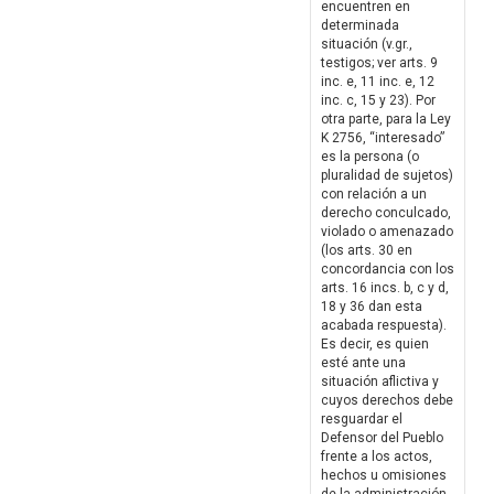
encuentren en
determinada
situación (v.gr.,
testigos; ver arts. 9
inc. e, 11 inc. e, 12
inc. c, 15 y 23). Por
otra parte, para la Ley
K 2756, “interesado”
es la persona (o
pluralidad de sujetos)
con relación a un
derecho conculcado,
violado o amenazado
(los arts. 30 en
concordancia con los
arts. 16 incs. b, c y d,
18 y 36 dan esta
acabada respuesta).
Es decir, es quien
esté ante una
situación aflictiva y
cuyos derechos debe
resguardar el
Defensor del Pueblo
frente a los actos,
hechos u omisiones