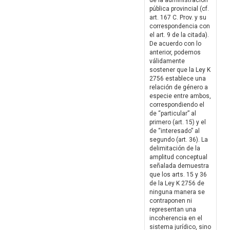
de la administración
pública provincial (cf.
art. 167 C. Prov. y su
correspondencia con
el art. 9 de la citada).
De acuerdo con lo
anterior, podemos
válidamente
sostener que la Ley K
2756 establece una
relación de género a
especie entre ambos,
correspondiendo el
de “particular” al
primero (art. 15) y el
de “interesado” al
segundo (art. 36). La
delimitación de la
amplitud conceptual
señalada demuestra
que los arts. 15 y 36
de la Ley K 2756 de
ninguna manera se
contraponen ni
representan una
incoherencia en el
sistema jurídico, sino