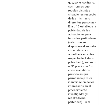
que, por el contrario,
son normas que
regulan distintas
situaciones respecto
de las mismas o
diferentes personas.-
El art. 15 establece la
publicidad de las
actuaciones para
todos los particulares
(salvo que se
dispusiera el secreto,
circunstancia no
acreditada en autos
respecto del listado
publicitado), en tanto
el 36 prevé que “no
constarán datos
personales que
permitan la pública
identificación de los
interesados en el
procedimiento
investigado” (el
resaltado me
pertenece). En el