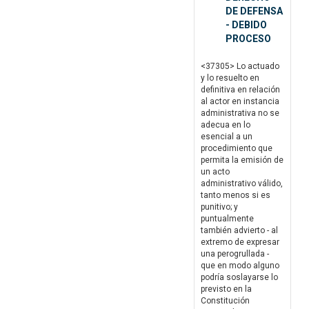
DE DEFENSA
- DEBIDO
PROCESO
<37305> Lo actuado
y lo resuelto en
definitiva en relación
al actor en instancia
administrativa no se
adecua en lo
esencial a un
procedimiento que
permita la emisión de
un acto
administrativo válido,
tanto menos si es
punitivo; y
puntualmente
también advierto - al
extremo de expresar
una perogrullada -
que en modo alguno
podría soslayarse lo
previsto en la
Constitución