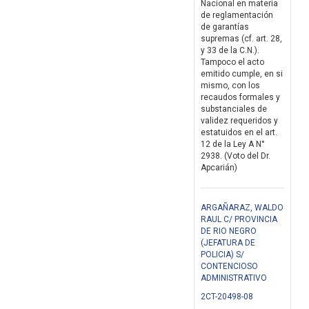
Nacional en materia
de reglamentación
de garantías
supremas (cf. art. 28,
y 33 de la C.N.).
Tampoco el acto
emitido cumple, en si
mismo, con los
recaudos formales y
substanciales de
validez requeridos y
estatuidos en el art.
12 de la Ley A N°
2938. (Voto del Dr.
Apcarián)
ARGAÑARAZ, WALDO
RAUL C/ PROVINCIA
DE RIO NEGRO
(JEFATURA DE
POLICIA) S/
CONTENCIOSO
ADMINISTRATIVO
2CT-20498-08