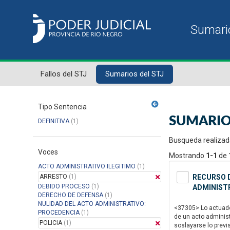
Fallos del STJ
Sumarios del STJ
Tipo Sentencia
SUMARIO
DEFINITIVA
(1)
Busqueda realizad
Voces
Mostrando
1-1
de
ACTO ADMINISTRATIVO ILEGITIMO
(1)
ARRESTO
(1)
RECURSO D
DEBIDO PROCESO
(1)
ADMINISTR
DERECHO DE DEFENSA
(1)
NULIDAD DEL ACTO ADMINISTRATIVO:
<37305> Lo actuado 
PROCEDENCIA
(1)
de un acto administ
POLICIA
(1)
soslayarse lo previ