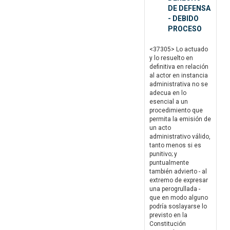
DE DEFENSA
- DEBIDO
PROCESO
<37305> Lo actuado
y lo resuelto en
definitiva en relación
al actor en instancia
administrativa no se
adecua en lo
esencial a un
procedimiento que
permita la emisión de
un acto
administrativo válido,
tanto menos si es
punitivo; y
puntualmente
también advierto - al
extremo de expresar
una perogrullada -
que en modo alguno
podría soslayarse lo
previsto en la
Constitución