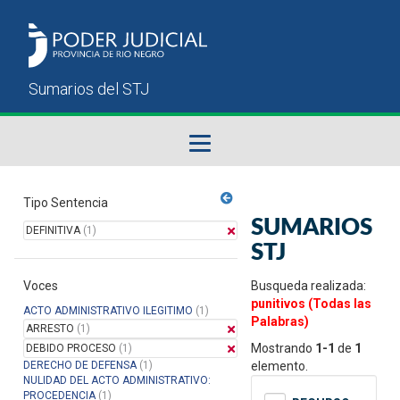
Fallos del STJ
Tipo Sentencia
SUMARIOS
DEFINITIVA
(1)
Sumarios del STJ
STJ
Voces
Manual del Usuario
Busqueda realizada:
punitivos (Todas las
ACTO ADMINISTRATIVO ILEGITIMO
(1)
Palabras)
ARRESTO
(1)
Mostrando
1-1
de
1
DEBIDO PROCESO
(1)
DERECHO DE DEFENSA
(1)
elemento.
NULIDAD DEL ACTO ADMINISTRATIVO:
PROCEDENCIA
(1)