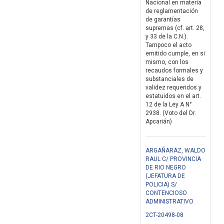
Nacional en materia
de reglamentación
de garantías
supremas (cf. art. 28,
y 33 de la C.N.).
Tampoco el acto
emitido cumple, en si
mismo, con los
recaudos formales y
substanciales de
validez requeridos y
estatuidos en el art.
12 de la Ley A N°
2938. (Voto del Dr.
Apcarián)
ARGAÑARAZ, WALDO
RAUL C/ PROVINCIA
DE RIO NEGRO
(JEFATURA DE
POLICIA) S/
CONTENCIOSO
ADMINISTRATIVO
2CT-20498-08