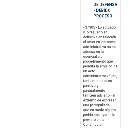
DE DEFENSA
- DEBIDO
PROCESO
<37305> Lo actuado
y lo resuelto en
definitiva en relación
al actor en instancia
administrativa no se
adecua en lo
esencial a un
procedimiento que
permita la emisión de
un acto
administrativo válido,
tanto menos si es
punitivo; y
puntualmente
también advierto - al
extremo de expresar
una perogrullada -
que en modo alguno
podría soslayarse lo
previsto en la
Constitución