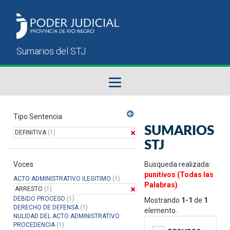
Fallos del STJ
Tipo Sentencia
SUMARIOS
DEFINITIVA
(1)
Sumarios del STJ
STJ
Voces
Manual del Usuario
Busqueda realizada:
punitivos (Todas las
ACTO ADMINISTRATIVO ILEGITIMO
(1)
Palabras)
ARRESTO
(1)
DEBIDO PROCESO
(1)
Mostrando
1-1
de
1
DERECHO DE DEFENSA
(1)
elemento.
NULIDAD DEL ACTO ADMINISTRATIVO:
PROCEDENCIA
(1)