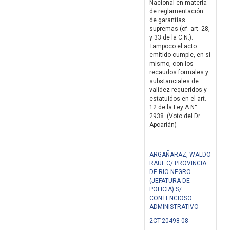
Nacional en materia
de reglamentación
de garantías
supremas (cf. art. 28,
y 33 de la C.N.).
Tampoco el acto
emitido cumple, en si
mismo, con los
recaudos formales y
substanciales de
validez requeridos y
estatuidos en el art.
12 de la Ley A N°
2938. (Voto del Dr.
Apcarián)
ARGAÑARAZ, WALDO
RAUL C/ PROVINCIA
DE RIO NEGRO
(JEFATURA DE
POLICIA) S/
CONTENCIOSO
ADMINISTRATIVO
2CT-20498-08