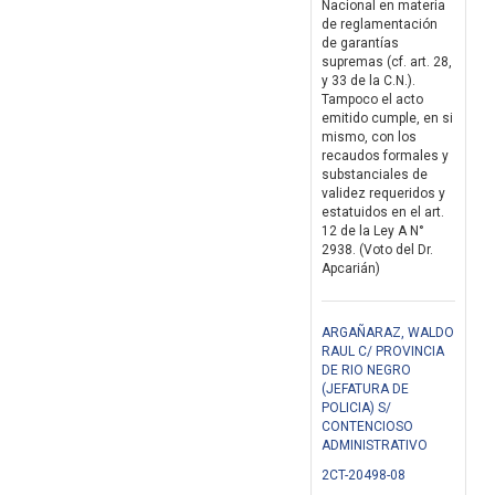
Nacional en materia
de reglamentación
de garantías
supremas (cf. art. 28,
y 33 de la C.N.).
Tampoco el acto
emitido cumple, en si
mismo, con los
recaudos formales y
substanciales de
validez requeridos y
estatuidos en el art.
12 de la Ley A N°
2938. (Voto del Dr.
Apcarián)
ARGAÑARAZ, WALDO
RAUL C/ PROVINCIA
DE RIO NEGRO
(JEFATURA DE
POLICIA) S/
CONTENCIOSO
ADMINISTRATIVO
2CT-20498-08