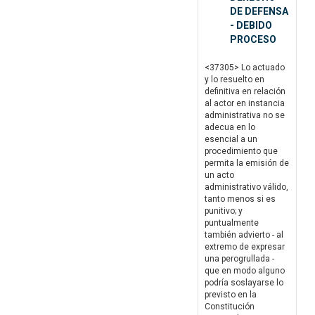
DE DEFENSA
- DEBIDO
PROCESO
<37305> Lo actuado
y lo resuelto en
definitiva en relación
al actor en instancia
administrativa no se
adecua en lo
esencial a un
procedimiento que
permita la emisión de
un acto
administrativo válido,
tanto menos si es
punitivo; y
puntualmente
también advierto - al
extremo de expresar
una perogrullada -
que en modo alguno
podría soslayarse lo
previsto en la
Constitución