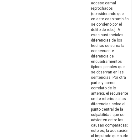
acceso carnal
reprochados
(considerando que
en este caso también
se condenó por el
delito de robo). A
esas sustanciales
diferencias de los
hechos se suma la
consecuente
diferencia de
encuadramientos
típicos penales que
se observan en las
sentencias. Por otra
parte, y como
correlato de lo
anterior, el recurrente
omite referirse a las
diferencias sobre el
punto central de la
culpabilidad que se
advierten entre las
causas comparadas;
esto es, la acusación
al imputado que pudo