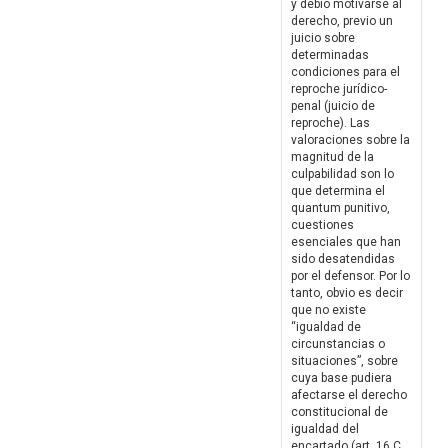
y debió motivarse al
derecho, previo un
juicio sobre
determinadas
condiciones para el
reproche jurídico-
penal (juicio de
reproche). Las
valoraciones sobre la
magnitud de la
culpabilidad son lo
que determina el
quantum punitivo,
cuestiones
esenciales que han
sido desatendidas
por el defensor. Por lo
tanto, obvio es decir
que no existe
“igualdad de
circunstancias o
situaciones”, sobre
cuya base pudiera
afectarse el derecho
constitucional de
igualdad del
encartado (art. 16 C.