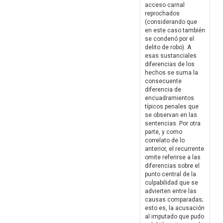
acceso carnal
reprochados
(considerando que
en este caso también
se condenó por el
delito de robo). A
esas sustanciales
diferencias de los
hechos se suma la
consecuente
diferencia de
encuadramientos
típicos penales que
se observan en las
sentencias. Por otra
parte, y como
correlato de lo
anterior, el recurrente
omite referirse a las
diferencias sobre el
punto central de la
culpabilidad que se
advierten entre las
causas comparadas;
esto es, la acusación
al imputado que pudo