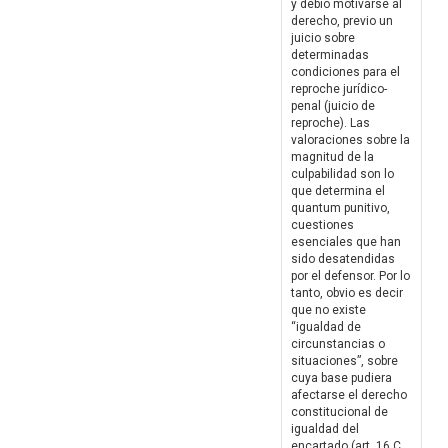
y debió motivarse al
derecho, previo un
juicio sobre
determinadas
condiciones para el
reproche jurídico-
penal (juicio de
reproche). Las
valoraciones sobre la
magnitud de la
culpabilidad son lo
que determina el
quantum punitivo,
cuestiones
esenciales que han
sido desatendidas
por el defensor. Por lo
tanto, obvio es decir
que no existe
“igualdad de
circunstancias o
situaciones”, sobre
cuya base pudiera
afectarse el derecho
constitucional de
igualdad del
encartado (art. 16 C.