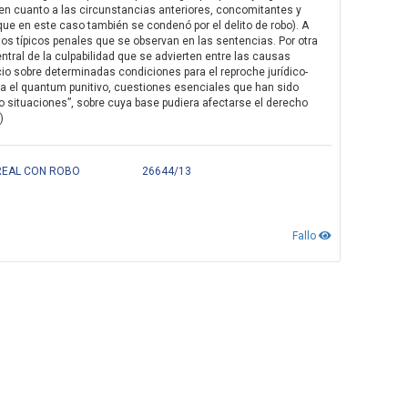
en cuanto a las circunstancias anteriores, concomitantes y
ue en este caso también se condenó por el delito de robo). A
s típicos penales que se observan en las sentencias. Por otra
central de la culpabilidad que se advierten entre las causas
cio sobre determinadas condiciones para el reproche jurídico-
ina el quantum punitivo, cuestiones esenciales que han sido
 o situaciones”, sobre cuya base pudiera afectarse el derecho
)
 REAL CON ROBO
26644/13
Fallo