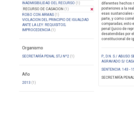
INADMISIBILIDAD DEL RECURSO
(1)
diferentes hechos 
posteriores a la re
RECURSO DE CASACION
(1)
esas sustanciales 
ROBO CON ARMAS
(1)
parte, y como correl
VIOLACION DEL PRINCIPIO DE IGUALDAD
comparadas; esto es
ANTE LA LEY: REQUISITOS;
penal (juicio de re
IMPROCEDENCIA
(1)
desatendidas por el
constitucional de ig
Organismo
SECRETARÍA PENAL STJ Nº2
(1)
P., D.N. S / ABU
AGRAVADO S/ CAS
SENTENCIA: 143 - 1
Año
SECRETARÍA PENAL
2013
(1)