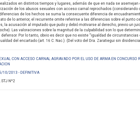
realizados en distintos tiempos y lugares, además de que en nada se asemejan 
alización de los abusos sexuales con acceso carnal reprochados (considerando q
diferencias de los hechos se suma la consecuente diferencia de encuadramiento
ato de lo anterior, el recurrente omite referirse a las diferencias sobre el punto 
, la acusación al imputado que pudo y debió motivarse al derecho, previo un jui
proche). Las valoraciones sobre la magnitud de la culpabilidad son lo que determ
 defensor. Por lo tanto, obvio es decir que no existe “igualdad de circunstancias
ualdad del encartado (art. 16 C. Nac.). (Del voto del Dra. Zaratiegui sin disidencia
SO SEXUAL CON ACCESO CARNAL AGRAVADO POR EL USO DE ARMA EN CONCURSO
ACION
5/10/2013 - DEFINITIVA
 STJ Nº2