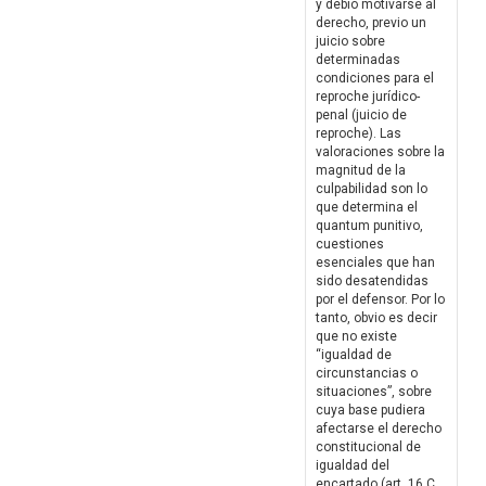
y debió motivarse al
derecho, previo un
juicio sobre
determinadas
condiciones para el
reproche jurídico-
penal (juicio de
reproche). Las
valoraciones sobre la
magnitud de la
culpabilidad son lo
que determina el
quantum punitivo,
cuestiones
esenciales que han
sido desatendidas
por el defensor. Por lo
tanto, obvio es decir
que no existe
“igualdad de
circunstancias o
situaciones”, sobre
cuya base pudiera
afectarse el derecho
constitucional de
igualdad del
encartado (art. 16 C.