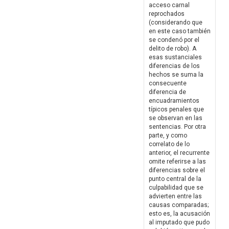
acceso carnal
reprochados
(considerando que
en este caso también
se condenó por el
delito de robo). A
esas sustanciales
diferencias de los
hechos se suma la
consecuente
diferencia de
encuadramientos
típicos penales que
se observan en las
sentencias. Por otra
parte, y como
correlato de lo
anterior, el recurrente
omite referirse a las
diferencias sobre el
punto central de la
culpabilidad que se
advierten entre las
causas comparadas;
esto es, la acusación
al imputado que pudo