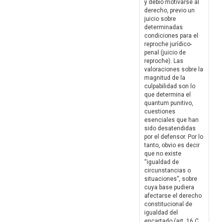
y debió motivarse al
derecho, previo un
juicio sobre
determinadas
condiciones para el
reproche jurídico-
penal (juicio de
reproche). Las
valoraciones sobre la
magnitud de la
culpabilidad son lo
que determina el
quantum punitivo,
cuestiones
esenciales que han
sido desatendidas
por el defensor. Por lo
tanto, obvio es decir
que no existe
“igualdad de
circunstancias o
situaciones”, sobre
cuya base pudiera
afectarse el derecho
constitucional de
igualdad del
encartado (art. 16 C.