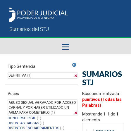
Fallos del STJ
Tipo Sentencia
SUMARIOS
DEFINITIVA
(1)
Sumarios del STJ
STJ
Voces
Manual del Usuario
Busqueda realizada:
punitivos (Todas las
ABUSO SEXUAL AGRAVADO POR ACCESO
Palabras)
CARNAL Y POR HABER UTILIZADO UN
ARMA PARA COMETERLO
(1)
Mostrando
1-1
de
1
CONCURSO REAL
(1)
elemento.
DISTINTAS CAUSAS
(1)
DISTINTOS ENCUADRAMIENTOS
(1)