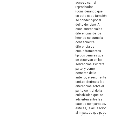
acceso carnal
reprochados
(considerando que
en este caso también
se condenó por el
delito de robo). A
esas sustanciales
diferencias de los
hechos se suma la
consecuente
diferencia de
encuadramientos
típicos penales que
se observan en las
sentencias. Por otra
parte, y como
correlato de lo
anterior, el recurrente
omite referirse a las
diferencias sobre el
punto central de la
culpabilidad que se
advierten entre las
causas comparadas;
esto es, la acusación
al imputado que pudo