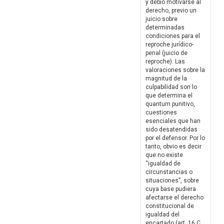
y debió motivarse al
derecho, previo un
juicio sobre
determinadas
condiciones para el
reproche jurídico-
penal (juicio de
reproche). Las
valoraciones sobre la
magnitud de la
culpabilidad son lo
que determina el
quantum punitivo,
cuestiones
esenciales que han
sido desatendidas
por el defensor. Por lo
tanto, obvio es decir
que no existe
“igualdad de
circunstancias o
situaciones”, sobre
cuya base pudiera
afectarse el derecho
constitucional de
igualdad del
encartado (art. 16 C.