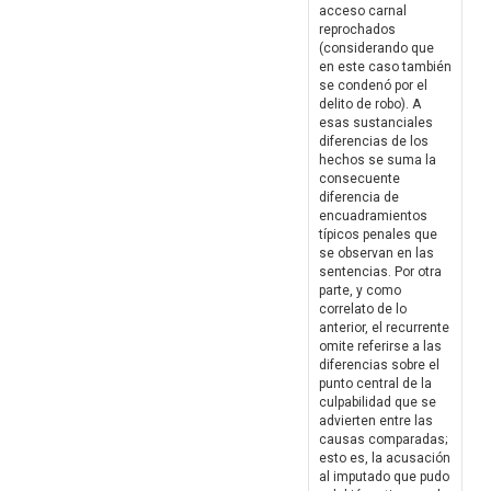
acceso carnal
reprochados
(considerando que
en este caso también
se condenó por el
delito de robo). A
esas sustanciales
diferencias de los
hechos se suma la
consecuente
diferencia de
encuadramientos
típicos penales que
se observan en las
sentencias. Por otra
parte, y como
correlato de lo
anterior, el recurrente
omite referirse a las
diferencias sobre el
punto central de la
culpabilidad que se
advierten entre las
causas comparadas;
esto es, la acusación
al imputado que pudo