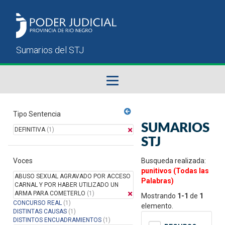
Fallos del STJ
Tipo Sentencia
SUMARIOS
DEFINITIVA
(1)
Sumarios del STJ
STJ
Voces
Manual del Usuario
Busqueda realizada:
punitivos (Todas las
ABUSO SEXUAL AGRAVADO POR ACCESO
Palabras)
CARNAL Y POR HABER UTILIZADO UN
ARMA PARA COMETERLO
(1)
Mostrando
1-1
de
1
CONCURSO REAL
(1)
elemento.
DISTINTAS CAUSAS
(1)
DISTINTOS ENCUADRAMIENTOS
(1)