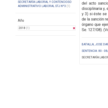
SECRETARÍA LABORAL Y CONTENCIOSO
del acto sanci
ADMINISTRATIVO LABORAL STJ Nº3
(1)
disciplinaria y
y 3) si éste se
de la sanción r
Año
órgano que eje
2018
(1)
Se. 127/08). (Vo
BATALLA, JOSE DA
SENTENCIA: 80 - 08
SECRETARÍA LABOR