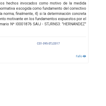
de los hechos invocados como motivo de la medida
la normativa escogida como fundamento del correctivo
a norma; finalmente, 4) si la determinación concreta
stento motivante en los fundamentos expuestos por el
4, Sumario Nº I0001876 SAIJ - STJRNS3: "HERNANDEZ"
CS1-395-STJ2017
Fallo