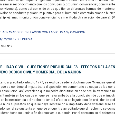
nuevo texto advierto que el legislador equiparó el vínculo en el cual se afinca e
n similar reconocimiento que los cónyuges (v.gr.: unión convivencial; conviviente
onvivencia), como así con el de otras que tienen diferentes formas de mantener su 
svalor de conducta y quantum punitivo para el homicidio cometido cuando hubiera
 (p. ej.: matrimonio; unión convivencial) o sin él (toda otra relación de pareja). (
IDIO AGRAVADO POR RELACION CON LA VICTIMA S/ CASACION
4/12/2016 - DEFINITIVA
 STJ Nº2
ILIDAD CIVIL - CUESTIONES PREJUDICIALES - EFECTOS DE LA SEN
NUEVO CODIGO CIVIL Y COMERCIAL DE LA NACION
io al precitado artículo 1777, se explica desde la doctrina que “Mientras que el
e que se condene al imputado, la disposición en comentario se ocupa de las con
 absolución. Así, establece que no podrá discutirse en sede civil la existencia 
í también en los casos en que se haya arribado a la conclusión de que el imputad
en la inexistencia del hecho no tendrá efectos en la jurisdicción civil, donde pod
.- ...- En los supuestos en que se haya sobreseído al imputado, debe diferenciarse
ador penal se sustenta en que se encuentra acreditado que el hecho no se cometió
derar dicha solución a fin de resolver la cuestión. Por el contrario, si el sobrese