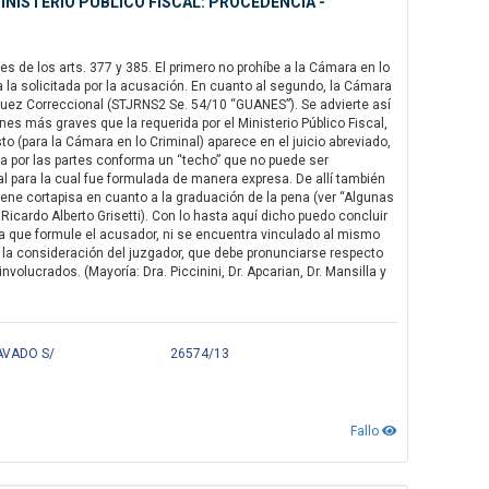
MINISTERIO PUBLICO FISCAL: PROCEDENCIA -
s de los arts. 377 y 385. El primero no prohíbe a la Cámara en lo
r a la solicitada por la acusación. En cuanto al segundo, la Cámara
 el Juez Correccional (STJRNS2 Se. 54/10 “GUANES”). Se advierte así
nes más graves que la requerida por el Ministerio Público Fiscal,
sto (para la Cámara en lo Criminal) aparece en el juicio abreviado,
ada por las partes conforma un “techo” que no puede ser
sal para la cual fue formulada de manera expresa. De allí también
tiene cortapisa en cuanto a la graduación de la pena (ver “Algunas
 Ricardo Alberto Grisetti). Con lo hasta aquí dicho puedo concluir
na que formule el acusador, ni se encuentra vinculado al mismo
ra la consideración del juzgador, que debe pronunciarse respecto
nvolucrados. (Mayoría: Dra. Piccinini, Dr. Apcarian, Dr. Mansilla y
AVADO S/
26574/13
Fallo