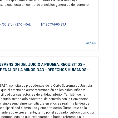
ue correspondería al delito imputado, a personas cuya
a, lo cual está en contra de principios generales del derecho
4/05 STJ), (27-04-06).
Nº 20734/05 STJ
Fallo
USPENSION DEL JUICIO A PRUEBA: REQUISITOS -
 PENAL DE LA MINORIDAD - DERECHOS HUMANOS -
AS”], con cita de precedentes de la Corte Suprema de Justicia
- que el ámbito de autodeterminación de los niños, niñas y
bilidad por sus actos es de entidad inferior. También se ha
linquido siendo adolescentes -de acuerdo con la Convención
 sino esencialmente tuitivo, y en ellos se reafirma la idea de
e culpabilidad disminuida y encierro como última ratio de la
considerado expresamente, tanto por el acusador público como por
s normas legales que expresamente hacen referencia a la