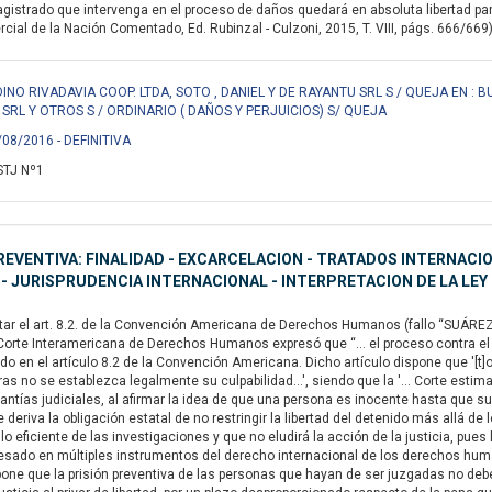
agistrado que intervenga en el proceso de daños quedará en absoluta libertad para 
cial de la Nación Comentado, Ed. Rubinzal - Culzoni, 2015, T. VIII, págs. 666/669)
O RIVADAVIA COOP. LTDA, SOTO , DANIEL Y DE RAYANTU SRL S / QUEJA EN : 
SRL Y OTROS S / ORDINARIO ( DAÑOS Y PERJUICIOS) S/ QUEJA
/08/2016 - DEFINITIVA
STJ Nº1
REVENTIVA: FINALIDAD - EXCARCELACION - TRATADOS INTERNAC
 JURISPRUDENCIA INTERNACIONAL - INTERPRETACION DE LA LEY -
tar el art. 8.2. de la Convención Americana de Derechos Humanos (fallo “SUÁREZ 
 Corte Interamericana de Derechos Humanos expresó que “... el proceso contra el 
do en el artículo 8.2 de la Convención Americana. Dicho artículo dispone que '[t
as no se establezca legalmente su culpabilidad...', siendo que la '... Corte estim
rantías judiciales, al afirmar la idea de que una persona es inocente hasta que su
 deriva la obligación estatal de no restringir la libertad del detenido más allá d
lo eficiente de las investigaciones y que no eludirá la acción de la justicia, pues
sado en múltiples instrumentos del derecho internacional de los derechos human
spone que la prisión preventiva de las personas que hayan de ser juzgadas no debe s