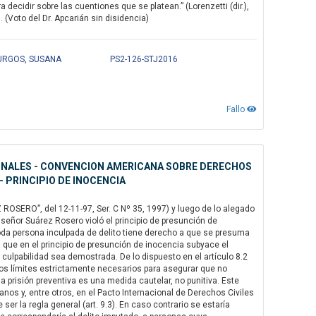
decidir sobre las cuentiones que se platean.” (Lorenzetti (dir.),
. (Voto del Dr. Apcarián sin disidencia)
BURGOS, SUSANA
PS2-126-STJ2016
Fallo
IONALES - CONVENCION AMERICANA SOBRE DERECHOS
 PRINCIPIO DE INOCENCIA
ROSERO”, del 12-11-97, Ser. C Nº 35, 1997) y luego de lo alegado
señor Suárez Rosero violó el principio de presunción de
]oda persona inculpada de delito tiene derecho a que se presuma
a que en el principio de presunción de inocencia subyace el
 culpabilidad sea demostrada. De lo dispuesto en el artículo 8.2
e los límites estrictamente necesarios para asegurar que no
 la prisión preventiva es una medida cautelar, no punitiva. Este
os y, entre otros, en el Pacto Internacional de Derechos Civiles
er la regla general (art. 9.3). En caso contrario se estaría