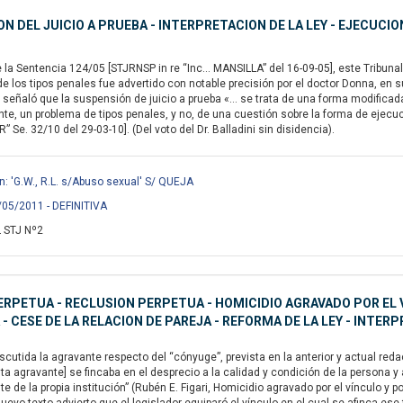
N DEL JUICIO A PRUEBA - INTERPRETACION DE LA LEY - EJECUCIO
la Sentencia 124/05 [STJRNSP in re “Inc… MANSILLA” del 16-09-05], este Tribunal 
de los tipos penales fue advertido con notable precisión por el doctor Donna, en s
n señaló que la suspensión de juicio a prueba «… se trata de una forma modificada 
nte, un problema de tipos penales, y no, de una cuestión sobre la forma de ejecuc
Se. 32/10 del 29-03-10]. (Del voto del Dr. Balladini sin disidencia).
en: 'G.W., R.L. s/Abuso sexual' S/ QUEJA
/05/2011 - DEFINITIVA
 STJ Nº2
ERPETUA - RECLUSION PERPETUA - HOMICIDIO AGRAVADO POR EL 
 - CESE DE LA RELACION DE PAREJA - REFORMA DE LA LEY - INTERP
utida la agravante respecto del “cónyuge”, prevista en la anterior y actual redacc
a agravante] se fincaba en el desprecio a la calidad y condición de la persona y
 de la propia institución” (Rubén E. Figari, Homicidio agravado por el vínculo y p