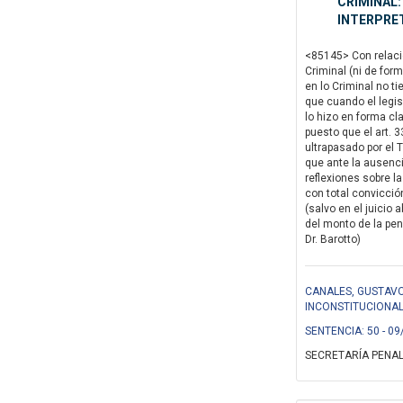
CRIMINAL:
INTERPRET
<85145> Con relació
Criminal (ni de form
en lo Criminal no ti
que cuando el legis
lo hizo en forma cla
puesto que el art. 
ultrapasado por el 
que ante la ausenci
reflexiones sobre la
con total convicció
(salvo en el juicio
del monto de la pena
Dr. Barotto)
CANALES, GUSTAVO
INCONSTITUCIONA
SENTENCIA: 50 - 09
SECRETARÍA PENAL