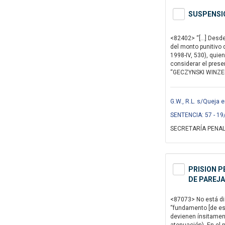
SUSPENSIO
<82402> “[…] Desde 
del monto punitivo 
1998-IV, 530), quie
considerar el prese
“GECZYNSKI WINZER” 
G.W., R.L. s/Queja 
SENTENCIA: 57 - 19
SECRETARÍA PENAL
PRISION P
DE PAREJA
<87073> No está disc
“fundamento [de est
devienen ínsitamente