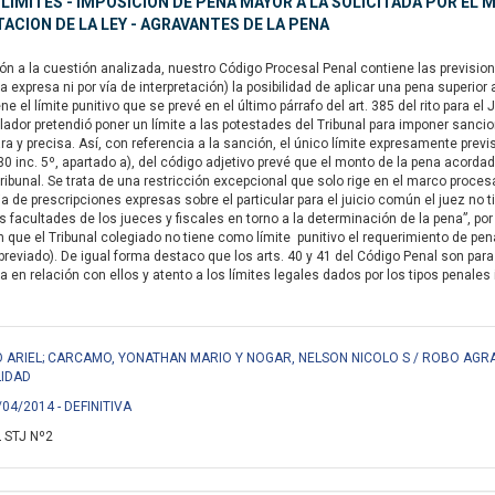
 LIMITES - IMPOSICION DE PENA MAYOR A LA SOLICITADA POR EL 
ACION DE LA LEY - AGRAVANTES DE LA PENA
n a la cuestión analizada, nuestro Código Procesal Penal contiene las previsione
a expresa ni por vía de interpretación) la posibilidad de aplicar una pena superio
ene el límite punitivo que se prevé en el último párrafo del art. 385 del rito para
lador pretendió poner un límite a las potestades del Tribunal para imponer sancio
ra y precisa. Así, con referencia a la sanción, el único límite expresamente previ
330 inc. 5º, apartado a), del código adjetivo prevé que el monto de la pena acord
Tribunal. Se trata de una restricción excepcional que solo rige en el marco proce
a de prescripciones expresas sobre el particular para el juicio común el juez no 
s facultades de los jueces y fiscales en torno a la determinación de la pena”, por
n que el Tribunal colegiado no tiene como límite punitivo el requerimiento de pe
 abreviado). De igual forma destaco que los arts. 40 y 41 del Código Penal son pa
 en relación con ellos y atento a los límites legales dados por los tipos penales i
 ARIEL; CARCAMO, YONATHAN MARIO Y NOGAR, NELSON NICOLO S / ROBO AGR
LIDAD
/04/2014 - DEFINITIVA
 STJ Nº2