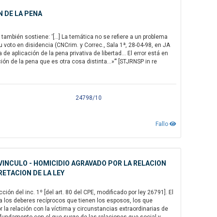
N DE LA PENA
también sostiene: ‘[…] La temática no se refiere a un problema
u voto en disidencia (CNCrim. y Correc., Sala 1ª, 28-04-98, en JA
de aplicación de la pena privativa de libertad… El error está en
ión de la pena que es otra cosa distinta…»’” [STJRNSP in re
24798/10
Fallo
VINCULO - HOMICIDIO AGRAVADO POR LA RELACION
RETACION DE LA LEY
ión del inc. 1º [del art. 80 del CPE, modificado por ley 26791]. El
 a los deberes recíprocos que tienen los esposos, los que
or la relación con la víctima y circunstancias extraordinarias de