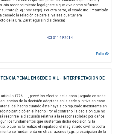
se fundamento con el que surge de las relaciones que social y
s -sin reconocimiento legal-; pareja que vive como si fueran
trato (p. ej.: noviazgo). Por otra parte, el citado inc. 1º también
 cesado la relación de pareja, ya sea que tuviera
Voto de la Dra. Zaratiegui sin disidencia)
4CI-3114-P2014
Fallo
TENCIA PENAL EN SEDE CIVIL - INTERPRETACION DE
 artículo 1776, … , prevé los efectos de la cosa juzgada en sede
secuencias de la decisión adoptada en la sede punitiva en caso
material del hecho cuando éste haya sido reputado inexistente en
o no participó en el hecho. Por el contrario, la decisión que no
rá reabrirse la discusión relativa a la responsabilidad por daños
 según los fundamentos que sustentan dicha decisión. Si la
, o que no lo realizó el imputado, el magistrado civil no podrá
imiento se fundamenta en otras razones (v.gr., prescripción de la