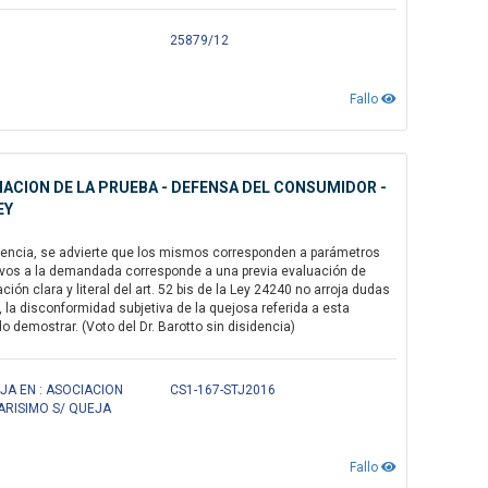
25879/12
Fallo
ACION DE LA PRUEBA - DEFENSA DEL CONSUMIDOR -
EY
edencia, se advierte que los mismos corresponden a parámetros
nitivos a la demandada corresponde a una previa evaluación de
n clara y literal del art. 52 bis de la Ley 24240 no arroja dudas
o, la disconformidad subjetiva de la quejosa referida a esta
 demostrar. (Voto del Dr. Barotto sin disidencia)
JA EN : ASOCIACION
CS1-167-STJ2016
ARISIMO S/ QUEJA
Fallo