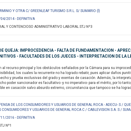
MINIO Y OTRA C/ GREENLEAF TURISMO S.R.L. S/ SUMARIO (l)
/04/2014 - DEFINITIVA
AL Y CONTENCIOSO ADMINISTRATIVO LABORAL STJ Nº3
E QUEJA: IMPROCEDENCIA - FALTA DE FUNDAMENTACION - APRECI
ITIVOS - FACULTADES DE LOS JUECES - INTERPRETACION DE LA L
n al recurso principal y los obstáculos señalados por la Cámara para su improc
sibilidad, los cuales la recurrente no ha logrado rebatir, pues aplicar daños pu
echo y prueba exclusivas del grado y exentas de casación. Además, la interpretació
cho poder sancionador es facultativo -y no imperativo- para el mérito, por lo tant
able en casación salvo absurdo extremo, circunstancia que tampoco se ha logrado
FENSA DE LOS CONSUMIDORES Y USUARIOS DE GENERAL ROCA - ADECU- S / QUE
S CONSUMIDORES Y USUARIOS DE GENERAL ROCA C / CABLEVISION S.A. S / SUM
/11/2016 - DEFINITIVA
STJ Nº1