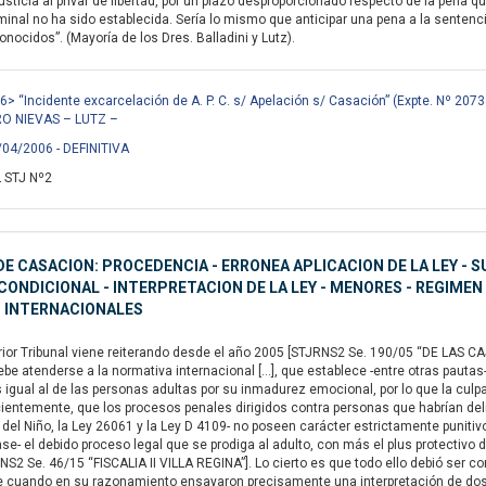
sticia al privar de libertad, por un plazo desproporcionado respecto de la pena q
minal no ha sido establecida. Sería lo mismo que anticipar una pena a la sentenci
nocidos”. (Mayoría de los Dres. Balladini y Lutz).
> “Incidente excarcelación de A. P. C. s/ Apelación s/ Casación” (Expte. Nº 2073
O NIEVAS – LUTZ –
/04/2006 - DEFINITIVA
 STJ Nº2
E CASACION: PROCEDENCIA - ERRONEA APLICACION DE LA LEY - S
ONDICIONAL - INTERPRETACION DE LA LEY - MENORES - REGIMEN
 INTERNACIONALES
or Tribunal viene reiterando desde el año 2005 [STJRNS2 Se. 190/05 “DE LAS CAS
ebe atenderse a la normativa internacional […], que establece -entre otras pautas
igual al de las personas adultas por su inmadurez emocional, por lo que la culpa
ientemente, que los procesos penales dirigidos contra personas que habrían de
del Niño, la Ley 26061 y la Ley D 4109- no poseen carácter estrictamente punitivo,
se- el debido proceso legal que se prodiga al adulto, con más el plus protectivo d
NS2 Se. 46/15 “FISCALIA II VILLA REGINA”]. Lo cierto es que todo ello debió ser 
e cuando en su razonamiento ensayaron precisamente una interpretación de do