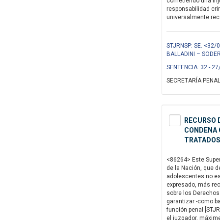
cometiendo una inju
responsabilidad cri
universalmente reco
STJRNSP: SE. <32/06
BALLADINI – SODER
SENTENCIA: 32 - 27
SECRETARÍA PENAL
RECURSO D
CONDENA C
TRATADOS
<86264> Este Superi
de la Nación, que d
adolescentes no es 
expresado, más rec
sobre los Derechos 
garantizar -como ba
función penal [STJR
el juzgador, máxim