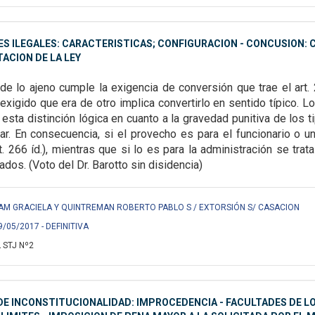
S ILEGALES: CARACTERISTICAS; CONFIGURACION - CONCUSION: 
ACION DE LA LEY
de lo ajeno cumple la exigencia de conversión que trae el art. 
xigido que era de otro implica convertirlo en sentido típico. Lo
 esta distinción lógica en cuanto a la gravedad punitiva de los 
lar. En consecuencia, si el provecho es para el funcionario o un
rt. 266 íd.), mientras que si lo es para la administración se tra
ados. (Voto del Dr. Barotto sin disidencia)
AM GRACIELA Y QUINTREMAN ROBERTO PABLO S / EXTORSIÓN S/ CASACION
9/05/2017 - DEFINITIVA
 STJ Nº2
E INCONSTITUCIONALIDAD: IMPROCEDENCIA - FACULTADES DE LO