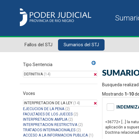
Fallos del STJ
Sumarios del STJ
Tipo Sentencia
SUMARIO
DEFINITIVA
(14)
Busqueda realizad
Voces
Mostrando
1-10
d
INTERPRETACION DE LA LEY
(14)
INDEMNIZA
EJECUCION DE LA PENA
(2)
FACULTADES DE LOS JUECES
(2)
INTERPRETACION AMPLIA
(2)
<36772> […] la natu
INTERPRETACION RESTRICTIVA
(2)
aplicación a supues
TRATADOS INTERNACIONALES
(2)
Doctrina relaciona
ACCESO A LA INFORMACION PUBLICA
(1)