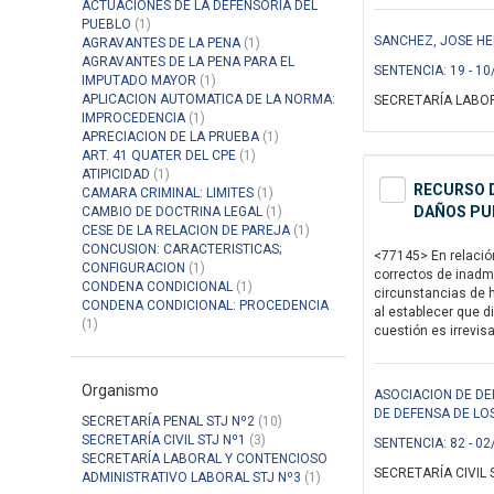
ACTUACIONES DE LA DEFENSORIA DEL
PUEBLO
(1)
SANCHEZ, JOSE HER
AGRAVANTES DE LA PENA
(1)
AGRAVANTES DE LA PENA PARA EL
SENTENCIA: 19 - 10
IMPUTADO MAYOR
(1)
APLICACION AUTOMATICA DE LA NORMA:
SECRETARÍA LABOR
IMPROCEDENCIA
(1)
APRECIACION DE LA PRUEBA
(1)
ART. 41 QUATER DEL CPE
(1)
ATIPICIDAD
(1)
RECURSO D
CAMARA CRIMINAL: LIMITES
(1)
DAÑOS PUN
CAMBIO DE DOCTRINA LEGAL
(1)
CESE DE LA RELACION DE PAREJA
(1)
CONCUSION: CARACTERISTICAS;
<77145> En relació
CONFIGURACION
(1)
correctos de inadmi
CONDENA CONDICIONAL
(1)
circunstancias de h
CONDENA CONDICIONAL: PROCEDENCIA
al establecer que di
(1)
cuestión es irrevis
Organismo
ASOCIACION DE DE
DE DEFENSA DE LO
SECRETARÍA PENAL STJ Nº2
(10)
SECRETARÍA CIVIL STJ Nº1
(3)
SENTENCIA: 82 - 02
SECRETARÍA LABORAL Y CONTENCIOSO
SECRETARÍA CIVIL 
ADMINISTRATIVO LABORAL STJ Nº3
(1)