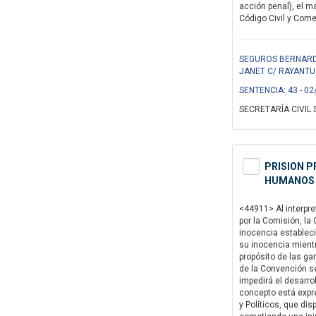
acción penal), el m
Código Civil y Comer
SEGUROS BERNARDIN
JANET C/ RAYANTU 
SENTENCIA: 43 - 02
SECRETARÍA CIVIL 
PRISION P
HUMANOS -
<44911> Al interpre
por la Comisión, la
inocencia estableci
su inocencia mientr
propósito de las ga
de la Convención se
impedirá el desarrol
concepto está expre
y Políticos, que di