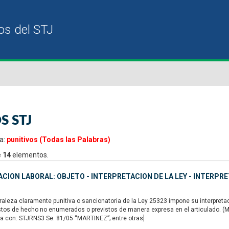
S STJ
a:
punitivos (Todas las Palabras)
e
14
elementos.
CION LABORAL: OBJETO - INTERPRETACION DE LA LEY - INTERPRE
raleza claramente punitiva o sancionatoria de la Ley 25323 impone su interpreta
tos de hecho no enumerados o previstos de manera expresa en el articulado. (May
da con: STJRNS3 Se. 81/05 “MARTINEZ”; entre otras]