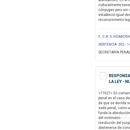
atenuación). En el 
culturalmente tiene
cónyuges pero sin c
estableció igual de
reconocimiento legal
F., C.A. S /HOMIC
SENTENCIA: 302 - 1
SECRETARÍA PENAL
RESPONSAB
LA LEY - 
<77027> En comentar
penal en el caso d
de que se decida su
sede penal, como as
funda la absolución 
del victimario.- ..
resolución del juzg
abstenerse de consi