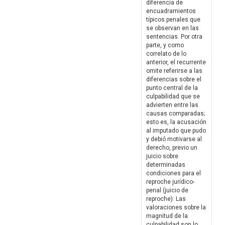
diferencia de
encuadramientos
típicos penales que
se observan en las
sentencias. Por otra
parte, y como
correlato de lo
anterior, el recurrente
omite referirse a las
diferencias sobre el
punto central de la
culpabilidad que se
advierten entre las
causas comparadas;
esto es, la acusación
al imputado que pudo
y debió motivarse al
derecho, previo un
juicio sobre
determinadas
condiciones para el
reproche jurídico-
penal (juicio de
reproche). Las
valoraciones sobre la
magnitud de la
culpabilidad son lo