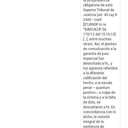
la jurisprudencia
obligatoria de este
Superior Tribunal de
Justicia (art. 43 Ley K
2430 –conf.
[STJRNSP in re
“BARCAZA” Se.
170/12 del 15-10-12]
[…], entre muchas
otras). Así, el planteo
de conculcación a la
garantía de juez
imparcial fue
desechado a fs., y
los agravios referidos
a la diferente
calificación del
hecho, a la escala
penal – quantum
punitivo -, a culpa de
la víctima y a la falta
de dolo, se
descartaron a fs. En
concordancia con lo
dicho, la revisión
integral de la
sentencia de