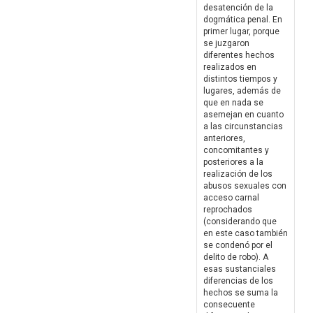
desatención de la
dogmática penal. En
primer lugar, porque
se juzgaron
diferentes hechos
realizados en
distintos tiempos y
lugares, además de
que en nada se
asemejan en cuanto
a las circunstancias
anteriores,
concomitantes y
posteriores a la
realización de los
abusos sexuales con
acceso carnal
reprochados
(considerando que
en este caso también
se condenó por el
delito de robo). A
esas sustanciales
diferencias de los
hechos se suma la
consecuente