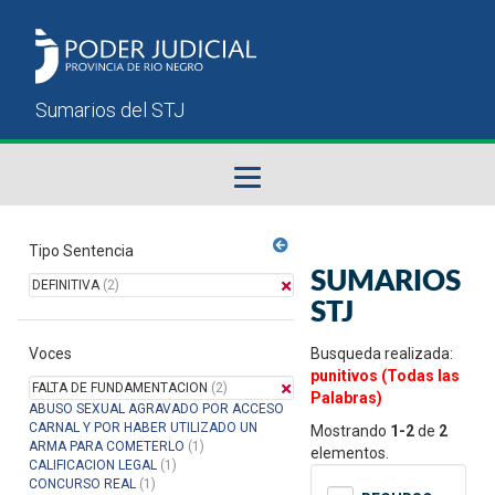
Fallos del STJ
Tipo Sentencia
SUMARIOS
DEFINITIVA
(2)
Sumarios del STJ
STJ
Voces
Manual del Usuario
Busqueda realizada:
punitivos (Todas las
FALTA DE FUNDAMENTACION
(2)
Palabras)
ABUSO SEXUAL AGRAVADO POR ACCESO
CARNAL Y POR HABER UTILIZADO UN
Mostrando
1-2
de
2
ARMA PARA COMETERLO
(1)
elementos.
CALIFICACION LEGAL
(1)
CONCURSO REAL
(1)