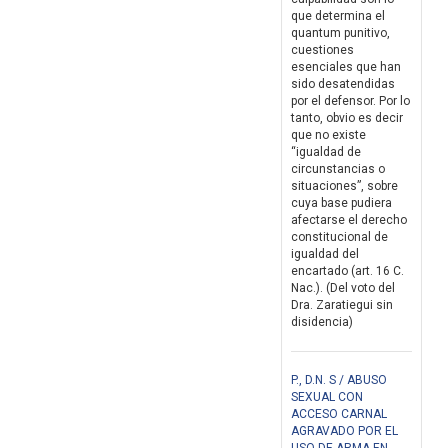
que determina el
quantum punitivo,
cuestiones
esenciales que han
sido desatendidas
por el defensor. Por lo
tanto, obvio es decir
que no existe
“igualdad de
circunstancias o
situaciones”, sobre
cuya base pudiera
afectarse el derecho
constitucional de
igualdad del
encartado (art. 16 C.
Nac.). (Del voto del
Dra. Zaratiegui sin
disidencia)
P., D.N. S / ABUSO
SEXUAL CON
ACCESO CARNAL
AGRAVADO POR EL