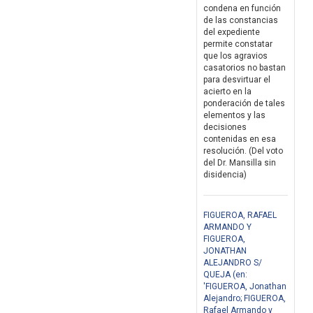
condena en función
de las constancias
del expediente
permite constatar
que los agravios
casatorios no bastan
para desvirtuar el
acierto en la
ponderación de tales
elementos y las
decisiones
contenidas en esa
resolución. (Del voto
del Dr. Mansilla sin
disidencia)
FIGUEROA, RAFAEL
ARMANDO Y
FIGUEROA,
JONATHAN
ALEJANDRO S/
QUEJA (en:
'FIGUEROA, Jonathan
Alejandro; FIGUEROA,
Rafael Armando y