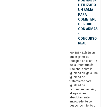
POR HABER
UTILIZADO
UN ARMA
PARA
COMETERL
O - ROBO
CON ARMAS
-
CONCURSO
REAL
<84585> Sabido es
que el principio
recogido en el art. 16
de la Constitución
Nacional sobre la
igualdad obliga a una
igualdad de
tratamiento para
igualdad de
circunstancias. Así,
el agravio es
absolutamente
improcedente por
desconocimiento o