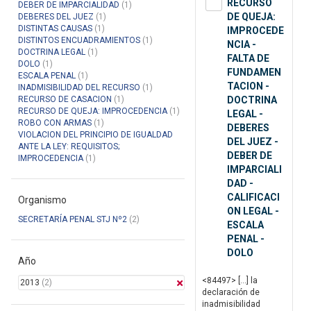
RECURSO
DEBER DE IMPARCIALIDAD
(1)
DE QUEJA:
DEBERES DEL JUEZ
(1)
DISTINTAS CAUSAS
(1)
IMPROCEDE
DISTINTOS ENCUADRAMIENTOS
(1)
NCIA -
DOCTRINA LEGAL
(1)
FALTA DE
DOLO
(1)
FUNDAMEN
ESCALA PENAL
(1)
TACION -
INADMISIBILIDAD DEL RECURSO
(1)
RECURSO DE CASACION
(1)
DOCTRINA
RECURSO DE QUEJA: IMPROCEDENCIA
(1)
LEGAL -
ROBO CON ARMAS
(1)
DEBERES
VIOLACION DEL PRINCIPIO DE IGUALDAD
DEL JUEZ -
ANTE LA LEY: REQUISITOS;
DEBER DE
IMPROCEDENCIA
(1)
IMPARCIALI
DAD -
CALIFICACI
Organismo
ON LEGAL -
SECRETARÍA PENAL STJ Nº2
(2)
ESCALA
PENAL -
DOLO
Año
<84497> […] la
2013
(2)
declaración de
inadmisibilidad