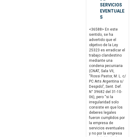
SERVICIOS
EVENTUALE
S
<36588> En este
sentido, se ha
advertido que el
objetivo de la Ley
25323 es erradicar el
trabajo clandestino
mediante una
condena pecuniaria
(CNAT, Sala VII,
“Rossi Pastor, M. L. c/
PC Arts Argentina s/
Despido”, Sent. Def.
N° 39682 del 31-10-
06), pero “si la
irregularidad solo
consiste en que los
deberes legales
fueron cumplidos por
la empresa de
servicios eventuales
y no por la empresa