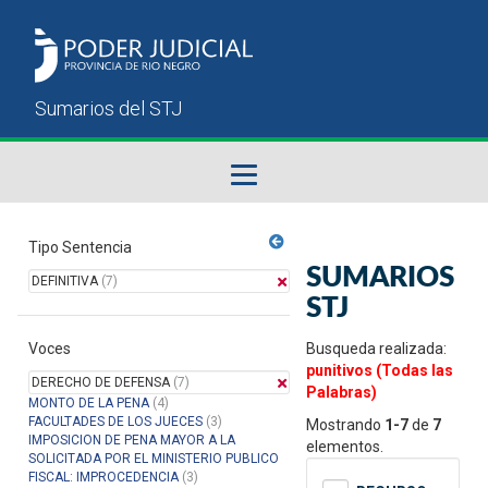
Fallos del STJ
Tipo Sentencia
SUMARIOS
DEFINITIVA
(7)
Sumarios del STJ
STJ
Voces
Manual del Usuario
Busqueda realizada:
punitivos (Todas las
DERECHO DE DEFENSA
(7)
Palabras)
MONTO DE LA PENA
(4)
FACULTADES DE LOS JUECES
(3)
Mostrando
1-7
de
7
IMPOSICION DE PENA MAYOR A LA
elementos.
SOLICITADA POR EL MINISTERIO PUBLICO
FISCAL: IMPROCEDENCIA
(3)