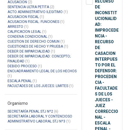
RECURSO
ACUSACION
(2)
DE
SENTENCIA ULTRA PETITA
(2)
ACTO ADMINISTRATIVO ILEGITIMO
(1)
INCONSTIT
ACUSACION FISCAL
(1)
UCIONALID
ACUSACION FISCAL: FUNCIONES
(1)
AD:
ARRESTO
(1)
IMPROCEDE
CALIFICACION LEGAL
(1)
NCIA -
CONDENA CONDICIONAL
(1)
CUESTION DE DERECHO COMUN
(1)
RECURSO
CUESTIONES DE HECHO Y PRUEBA
(1)
DE
DEBER DE IMPARCIALIDAD
(1)
CASACION
DEBER DE IMPARCIALIDAD: CONCEPTO;
INTERPUES
FINALIDAD
(1)
TO POR EL
DEBIDO PROCESO
(1)
DEFENSOR:
ENCUADRAMIENTO LEGAL DE LOS HECHOS
(1)
PROCEDEN
ESCALA PENAL
(1)
CIA -
FACULTADES DE LOS JUECES: LIMITES
(1)
FACULTADE
S DE LOS
JUECES -
Organismo
JUEZ
CORRECCIO
SECRETARÍA PENAL STJ Nº2
(6)
SECRETARÍA LABORAL Y CONTENCIOSO
NAL -
ADMINISTRATIVO LABORAL STJ Nº3
(1)
ESCALA
PENAL -