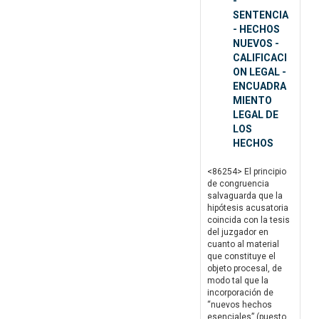
-
SENTENCIA
- HECHOS
NUEVOS -
CALIFICACI
ON LEGAL -
ENCUADRA
MIENTO
LEGAL DE
LOS
HECHOS
<86254> El principio
de congruencia
salvaguarda que la
hipótesis acusatoria
coincida con la tesis
del juzgador en
cuanto al material
que constituye el
objeto procesal, de
modo tal que la
incorporación de
“nuevos hechos
esenciales” (puesto