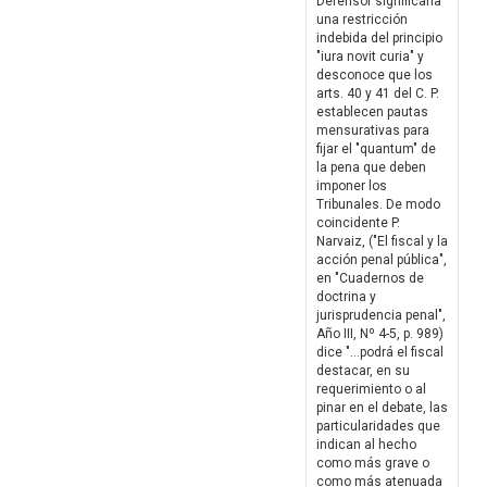
Defensor significaría
una restricción
indebida del principio
"iura novit curia" y
desconoce que los
arts. 40 y 41 del C. P.
establecen pautas
mensurativas para
fijar el "quantum" de
la pena que deben
imponer los
Tribunales. De modo
coincidente P.
Narvaiz, ("El fiscal y la
acción penal pública",
en "Cuadernos de
doctrina y
jurisprudencia penal",
Año III, Nº 4-5, p. 989)
dice "...podrá el fiscal
destacar, en su
requerimiento o al
pinar en el debate, las
particularidades que
indican al hecho
como más grave o
como más atenuada