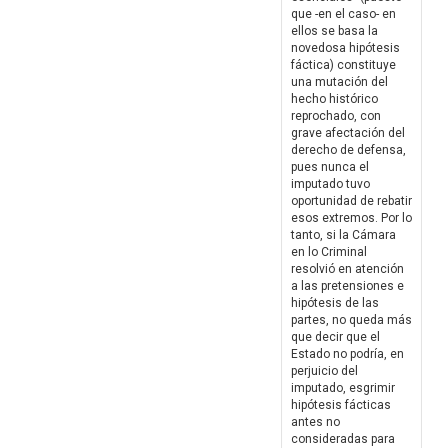
que -en el caso- en
ellos se basa la
novedosa hipótesis
fáctica) constituye
una mutación del
hecho histórico
reprochado, con
grave afectación del
derecho de defensa,
pues nunca el
imputado tuvo
oportunidad de rebatir
esos extremos. Por lo
tanto, si la Cámara
en lo Criminal
resolvió en atención
a las pretensiones e
hipótesis de las
partes, no queda más
que decir que el
Estado no podría, en
perjuicio del
imputado, esgrimir
hipótesis fácticas
antes no
consideradas para