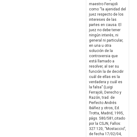
maestro Ferrajoli
como “la ajenidad del
juez respecto de los
intereses de las
partes en causa. El
juez no debe tener
ningún interés, ni
general ni particular,
en una u otra
solución de la
controversia que
está llamado a
resolver, al ser su
función la de decidir
cuál de ellas es la
verdadera y cuál es
la falsa” (Luigi
Ferrajoli, Derecho y
Razón, trad. de
Perfecto Andrés
Ibáñez y otros, Ed.
Trotta, Madrid, 1995,
págs. 580/581,citado
por la CSJN, Fallos:
327:120, “Mostaccio”,
de fecha 17/02/04,