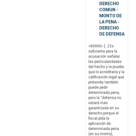
DERECHO
COMUN -
MONTO DE
LA PENA -
DERECHO
DE DEFENSA
<83905> […] Es
suficiente para la
acusación señalar
las particularidades
del hecho y la prueba
que lo acreditaría y la
calificación legal que
pretende; también
puede pedir
determinada pena,
pero la “defensa no
estará más
garantizada en su
derecho porque el
fiscal pida la
aplicación de
determinada pena
(en su monto),