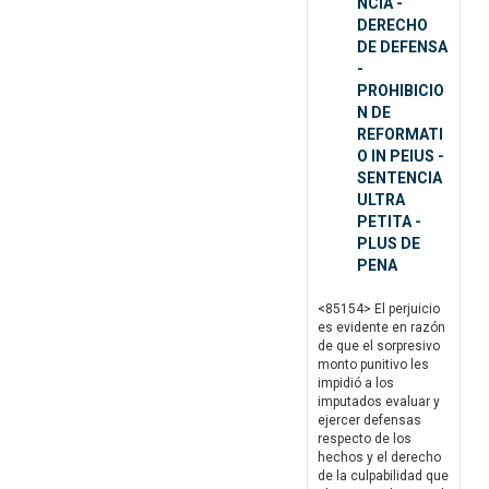
NCIA -
DERECHO
DE DEFENSA
-
PROHIBICIO
N DE
REFORMATI
O IN PEIUS -
SENTENCIA
ULTRA
PETITA -
PLUS DE
PENA
<85154> El perjuicio
es evidente en razón
de que el sorpresivo
monto punitivo les
impidió a los
imputados evaluar y
ejercer defensas
respecto de los
hechos y el derecho
de la culpabilidad que