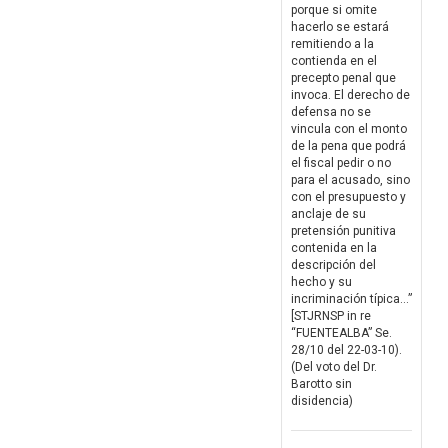
porque si omite
hacerlo se estará
remitiendo a la
contienda en el
precepto penal que
invoca. El derecho de
defensa no se
vincula con el monto
de la pena que podrá
el fiscal pedir o no
para el acusado, sino
con el presupuesto y
anclaje de su
pretensión punitiva
contenida en la
descripción del
hecho y su
incriminación típica…”
[STJRNSP in re
“FUENTEALBA” Se.
28/10 del 22-03-10).
(Del voto del Dr.
Barotto sin
disidencia)