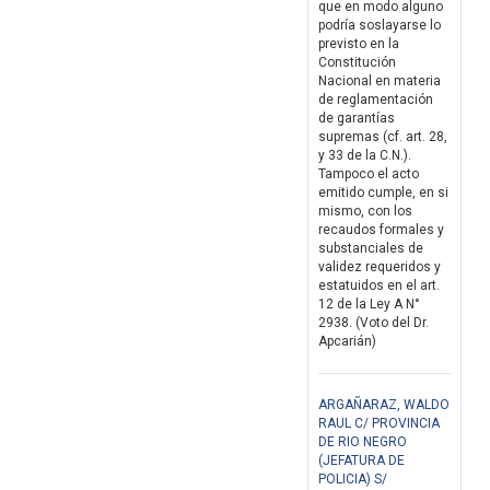
que en modo alguno
podría soslayarse lo
previsto en la
Constitución
Nacional en materia
de reglamentación
de garantías
supremas (cf. art. 28,
y 33 de la C.N.).
Tampoco el acto
emitido cumple, en si
mismo, con los
recaudos formales y
substanciales de
validez requeridos y
estatuidos en el art.
12 de la Ley A N°
2938. (Voto del Dr.
Apcarián)
ARGAÑARAZ, WALDO
RAUL C/ PROVINCIA
DE RIO NEGRO
(JEFATURA DE
POLICIA) S/