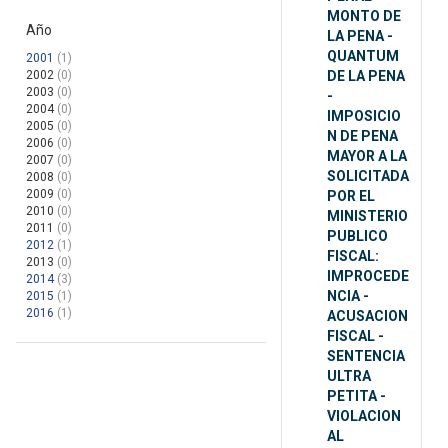
MONTO DE
Año
LA PENA -
QUANTUM
2001
(1)
2002
(0)
DE LA PENA
2003
(0)
-
2004
(0)
IMPOSICIO
2005
(0)
N DE PENA
2006
(0)
MAYOR A LA
2007
(0)
SOLICITADA
2008
(0)
2009
(0)
POR EL
2010
(0)
MINISTERIO
2011
(0)
PUBLICO
2012
(1)
FISCAL:
2013
(0)
IMPROCEDE
2014
(3)
NCIA -
2015
(1)
2016
(1)
ACUSACION
FISCAL -
SENTENCIA
ULTRA
PETITA -
VIOLACION
AL