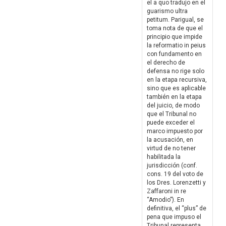
el a quo tradujo en el
guarismo ultra
petitum. Parigual, se
toma nota de que el
principio que impide
la reformatio in peius
con fundamento en
el derecho de
defensa no rige solo
en la etapa recursiva,
sino que es aplicable
también en la etapa
del juicio, de modo
que el Tribunal no
puede exceder el
marco impuesto por
la acusación, en
virtud de no tener
habilitada la
jurisdicción (conf.
cons. 19 del voto de
los Dres. Lorenzetti y
Zaffaroni in re
“Amodio”). En
definitiva, el “plus” de
pena que impuso el
Tribunal representa