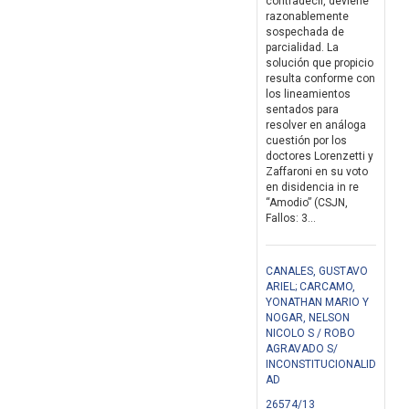
contradecir, deviene
razonablemente
sospechada de
parcialidad. La
solución que propicio
resulta conforme con
los lineamientos
sentados para
resolver en análoga
cuestión por los
doctores Lorenzetti y
Zaffaroni en su voto
en disidencia in re
“Amodio” (CSJN,
Fallos: 3...
CANALES, GUSTAVO
ARIEL; CARCAMO,
YONATHAN MARIO Y
NOGAR, NELSON
NICOLO S / ROBO
AGRAVADO S/
INCONSTITUCIONALID
AD
26574/13