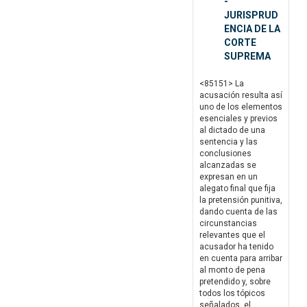
-
JURISPRUD
ENCIA DE LA
CORTE
SUPREMA
<85151> La
acusación resulta así
uno de los elementos
esenciales y previos
al dictado de una
sentencia y las
conclusiones
alcanzadas se
expresan en un
alegato final que fija
la pretensión punitiva,
dando cuenta de las
circunstancias
relevantes que el
acusador ha tenido
en cuenta para arribar
al monto de pena
pretendido y, sobre
todos los tópicos
señalados, el