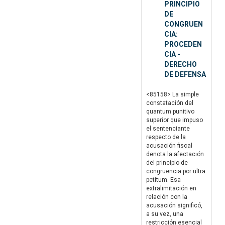
PRINCIPIO
DE
CONGRUEN
CIA:
PROCEDEN
CIA -
DERECHO
DE DEFENSA
<85158> La simple
constatación del
quantum punitivo
superior que impuso
el sentenciante
respecto de la
acusación fiscal
denota la afectación
del principio de
congruencia por ultra
petitum. Esa
extralimitación en
relación con la
acusación significó,
a su vez, una
restricción esencial