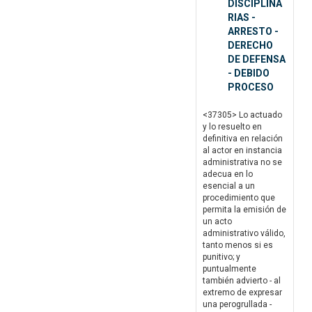
DISCIPLINA
RIAS -
ARRESTO -
DERECHO
DE DEFENSA
- DEBIDO
PROCESO
<37305> Lo actuado
y lo resuelto en
definitiva en relación
al actor en instancia
administrativa no se
adecua en lo
esencial a un
procedimiento que
permita la emisión de
un acto
administrativo válido,
tanto menos si es
punitivo; y
puntualmente
también advierto - al
extremo de expresar
una perogrullada -