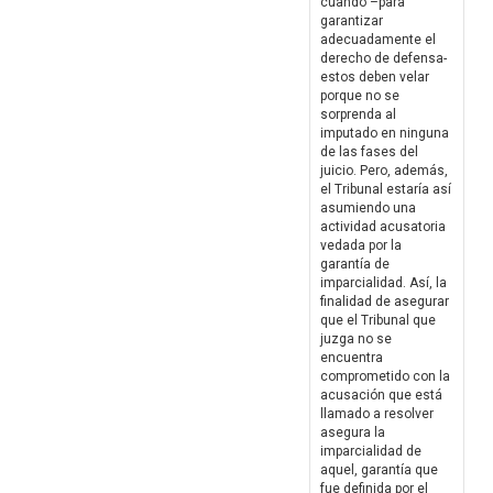
cuando –para
garantizar
adecuadamente el
derecho de defensa-
estos deben velar
porque no se
sorprenda al
imputado en ninguna
de las fases del
juicio. Pero, además,
el Tribunal estaría así
asumiendo una
actividad acusatoria
vedada por la
garantía de
imparcialidad. Así, la
finalidad de asegurar
que el Tribunal que
juzga no se
encuentra
comprometido con la
acusación que está
llamado a resolver
asegura la
imparcialidad de
aquel, garantía que
fue definida por el