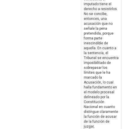
imputado tiene el
derecho a resistirlos.
No se concibe,
entonces, una
acusación que no
señale la pena
pretendida, porque
forma parte
inescindible de
aquella. En cuanto a
la sentencia, el
Tribunal se encuentra
imposibilitado de
sobrepasar los
límites que le ha
marcado la
Acusación, lo cual
halla fundamento en
el modelo procesal
delineado por la
Constitución
Nacional en cuanto
distingue claramente
la función de acusar
de la función de
juzgar,