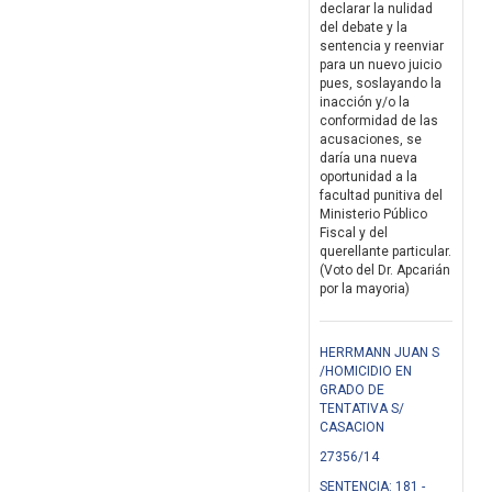
declarar la nulidad
del debate y la
sentencia y reenviar
para un nuevo juicio
pues, soslayando la
inacción y/o la
conformidad de las
acusaciones, se
daría una nueva
oportunidad a la
facultad punitiva del
Ministerio Público
Fiscal y del
querellante particular.
(Voto del Dr. Apcarián
por la mayoria)
HERRMANN JUAN S
/HOMICIDIO EN
GRADO DE
TENTATIVA S/
CASACION
27356/14
SENTENCIA: 181 -