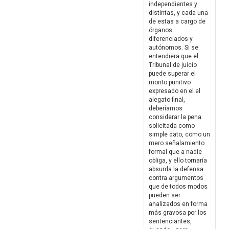
independientes y
distintas, y cada una
de estas a cargo de
órganos
diferenciados y
autónomos. Si se
entendiera que el
Tribunal de juicio
puede superar el
monto punitivo
expresado en el el
alegato final,
deberíamos
considerar la pena
solicitada como
simple dato, como un
mero señalamiento
formal que a nadie
obliga, y ello tornaría
absurda la defensa
contra argumentos
que de todos modos
pueden ser
analizados en forma
más gravosa por los
sentenciantes,