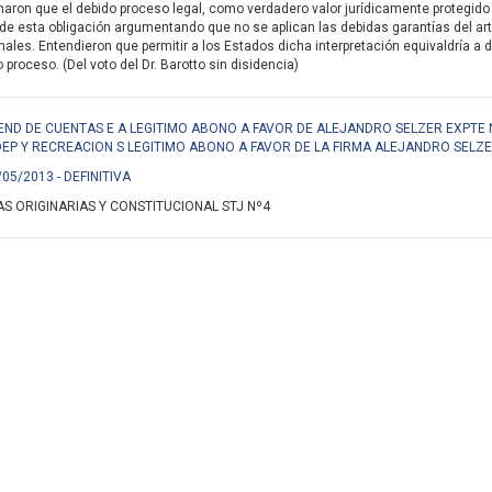
aron que el debido proceso legal, como verdadero valor jurídicamente protegido 
de esta obligación argumentando que no se aplican las debidas garantías del ar
nales. Entendieron que permitir a los Estados dicha interpretación equivaldría a d
proceso. (Del voto del Dr. Barotto sin disidencia)
END DE CUENTAS E A LEGITIMO ABONO A FAVOR DE ALEJANDRO SELZER EXPTE N
DEP Y RECREACION S LEGITIMO ABONO A FAVOR DE LA FIRMA ALEJANDRO SELZE
/05/2013 - DEFINITIVA
S ORIGINARIAS Y CONSTITUCIONAL STJ Nº4