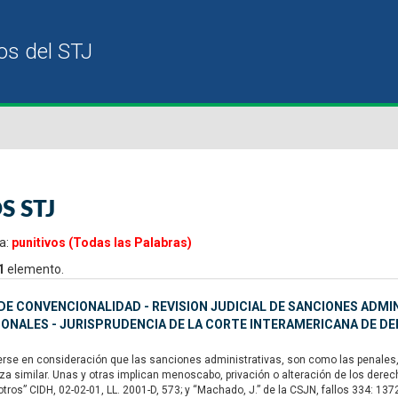
S STJ
a:
punitivos (Todas las Palabras)
1
elemento.
E CONVENCIONALIDAD - REVISION JUDICIAL DE SANCIONES ADMI
IONALES - JURISPRUDENCIA DE LA CORTE INTERAMERICANA DE 
se en consideración que las sanciones administrativas, son como las penales, u
za similar. Unas y otras implican menoscabo, privación o alteración de los dere
 otros” CIDH, 02-02-01, LL. 2001-D, 573; y “Machado, J.” de la CSJN, fallos 334: 13