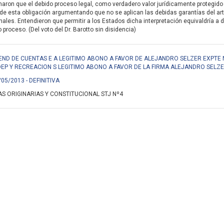
aron que el debido proceso legal, como verdadero valor jurídicamente protegido 
de esta obligación argumentando que no se aplican las debidas garantías del ar
nales. Entendieron que permitir a los Estados dicha interpretación equivaldría a d
proceso. (Del voto del Dr. Barotto sin disidencia)
END DE CUENTAS E A LEGITIMO ABONO A FAVOR DE ALEJANDRO SELZER EXPTE N
DEP Y RECREACION S LEGITIMO ABONO A FAVOR DE LA FIRMA ALEJANDRO SELZE
/05/2013 - DEFINITIVA
S ORIGINARIAS Y CONSTITUCIONAL STJ Nº4