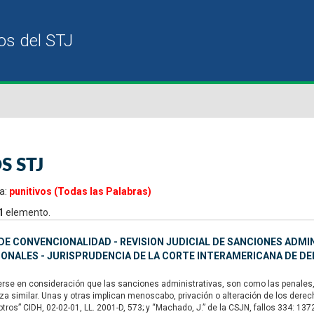
S STJ
a:
punitivos (Todas las Palabras)
1
elemento.
E CONVENCIONALIDAD - REVISION JUDICIAL DE SANCIONES ADMI
IONALES - JURISPRUDENCIA DE LA CORTE INTERAMERICANA DE 
se en consideración que las sanciones administrativas, son como las penales, u
za similar. Unas y otras implican menoscabo, privación o alteración de los dere
 otros” CIDH, 02-02-01, LL. 2001-D, 573; y “Machado, J.” de la CSJN, fallos 334: 13