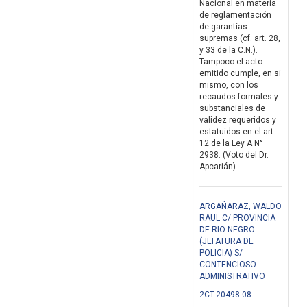
Nacional en materia
de reglamentación
de garantías
supremas (cf. art. 28,
y 33 de la C.N.).
Tampoco el acto
emitido cumple, en si
mismo, con los
recaudos formales y
substanciales de
validez requeridos y
estatuidos en el art.
12 de la Ley A N°
2938. (Voto del Dr.
Apcarián)
ARGAÑARAZ, WALDO
RAUL C/ PROVINCIA
DE RIO NEGRO
(JEFATURA DE
POLICIA) S/
CONTENCIOSO
ADMINISTRATIVO
2CT-20498-08