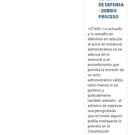
DE DEFENSA
- DEBIDO
PROCESO
<37305> Lo actuado
y lo resuelto en
definitiva en relación
al actor en instancia
administrativa no se
adecua en lo
esencial a un
procedimiento que
permita la emisión de
un acto
administrativo válido,
tanto menos si es
punitivo; y
puntualmente
también advierto - al
extremo de expresar
una perogrullada -
que en modo alguno
podría soslayarse lo
previsto en la
Constitución