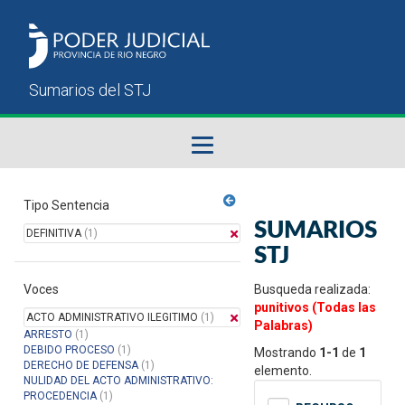
Fallos del STJ
Tipo Sentencia
SUMARIOS
DEFINITIVA
(1)
Sumarios del STJ
STJ
Voces
Manual del Usuario
Busqueda realizada:
punitivos (Todas las
ACTO ADMINISTRATIVO ILEGITIMO
(1)
Palabras)
ARRESTO
(1)
DEBIDO PROCESO
(1)
Mostrando
1-1
de
1
DERECHO DE DEFENSA
(1)
elemento.
NULIDAD DEL ACTO ADMINISTRATIVO:
PROCEDENCIA
(1)