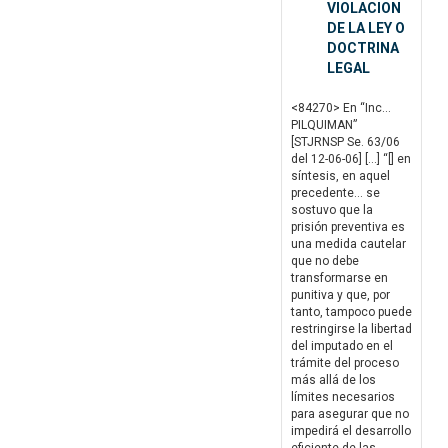
VIOLACION
DE LA LEY O
DOCTRINA
LEGAL
<84270> En “Inc…
PILQUIMAN”
[STJRNSP Se. 63/06
del 12-06-06] […] “[] en
síntesis, en aquel
precedente… se
sostuvo que la
prisión preventiva es
una medida cautelar
que no debe
transformarse en
punitiva y que, por
tanto, tampoco puede
restringirse la libertad
del imputado en el
trámite del proceso
más allá de los
límites necesarios
para asegurar que no
impedirá el desarrollo