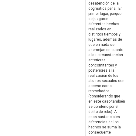
desatención de la
dogmática penal. En
primer lugar, porque
se juzgaron
diferentes hechos
realizados en
distintos tiempos y
lugares, además de
que en nada se
asemejan en cuanto
a las circunstancias
anteriores,
concomitantes y
posteriores a la
realización de los
abusos sexuales con
acceso carnal
reprochados
(considerando que
en este caso también
se condenó por el
delito de robo). A
esas sustanciales
diferencias de los
hechos se suma la
consecuente