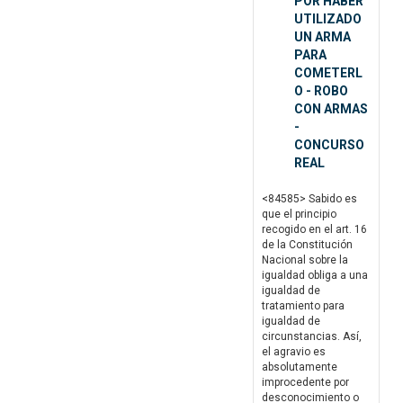
POR HABER
UTILIZADO
UN ARMA
PARA
COMETERL
O - ROBO
CON ARMAS
-
CONCURSO
REAL
<84585> Sabido es
que el principio
recogido en el art. 16
de la Constitución
Nacional sobre la
igualdad obliga a una
igualdad de
tratamiento para
igualdad de
circunstancias. Así,
el agravio es
absolutamente
improcedente por
desconocimiento o