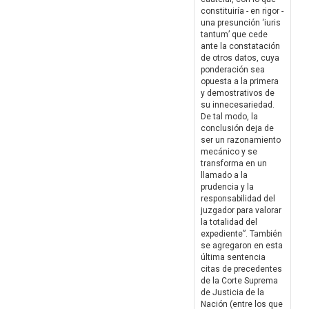
constituiría - en rigor -
una presunción ‘iuris
tantum’ que cede
ante la constatación
de otros datos, cuya
ponderación sea
opuesta a la primera
y demostrativos de
su innecesariedad.
De tal modo, la
conclusión deja de
ser un razonamiento
mecánico y se
transforma en un
llamado a la
prudencia y la
responsabilidad del
juzgador para valorar
la totalidad del
expediente”. También
se agregaron en esta
última sentencia
citas de precedentes
de la Corte Suprema
de Justicia de la
Nación (entre los que