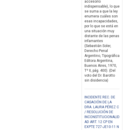
accesorio
indispensable), lo que
se suma a que la ley
enumera cuáles son
esas incapacidades,
por lo que se está en
una situación muy
distante de las penas
infamantes
(Sebastián Soler,
Derecho Penal
Argentino, Tipográfica
Editora Argentina,
Buenos Aires, 1970,
Tº II, pág. 400). (Del
voto del Dr. Barotto
sin disidencia)
INCIDENTE REC. DE
CASACIÓN DE LA
DRA. LAURA PÉREZ C
/ RESOLUCIÓN DE
INCONSTITUCIONALID
AD ART. 12 CP EN
EXPTE 727-JE10-11 N