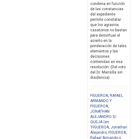
condena en función
de las constancias
del expediente
permite constatar
que los agravios
casatorios no bastan
para desvirtuar el
acierto en la
ponderación de tales
elementos y las
decisiones
contenidas en esa
resolución. (Del voto
del Dr. Mansilla sin
disidencia)
FIGUEROA, RAFAEL
ARMANDO Y
FIGUEROA,
JONATHAN
ALEJANDRO S/
QUEJA (en:
'FIGUEROA, Jonathan
Alejandro; FIGUEROA,
Rafael Armando y