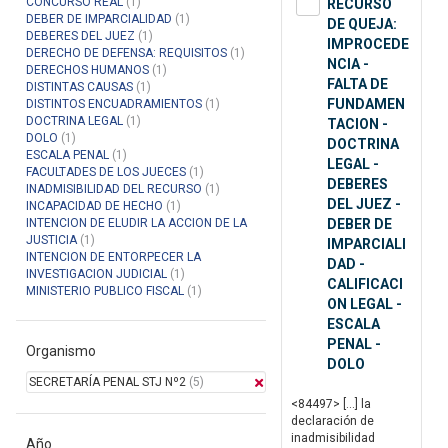
CONCURSO REAL
(1)
RECURSO
DEBER DE IMPARCIALIDAD
(1)
DE QUEJA:
DEBERES DEL JUEZ
(1)
IMPROCEDE
DERECHO DE DEFENSA: REQUISITOS
(1)
NCIA -
DERECHOS HUMANOS
(1)
FALTA DE
DISTINTAS CAUSAS
(1)
FUNDAMEN
DISTINTOS ENCUADRAMIENTOS
(1)
DOCTRINA LEGAL
(1)
TACION -
DOLO
(1)
DOCTRINA
ESCALA PENAL
(1)
LEGAL -
FACULTADES DE LOS JUECES
(1)
DEBERES
INADMISIBILIDAD DEL RECURSO
(1)
DEL JUEZ -
INCAPACIDAD DE HECHO
(1)
INTENCION DE ELUDIR LA ACCION DE LA
DEBER DE
JUSTICIA
(1)
IMPARCIALI
INTENCION DE ENTORPECER LA
DAD -
INVESTIGACION JUDICIAL
(1)
CALIFICACI
MINISTERIO PUBLICO FISCAL
(1)
ON LEGAL -
ESCALA
PENAL -
Organismo
DOLO
SECRETARÍA PENAL STJ Nº2
(5)
<84497> […] la
declaración de
inadmisibilidad
Año