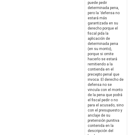
puede pedir
determinada pena,
pero la ‘defensa no
estará más
garantizada en su
derecho porque el
fiscal pida la
aplicación de
determinada pena
(en su monto),
porque si omite
hacerlo se estará
remitiendo a la
contienda en el
precepto penal que
invoca. El derecho de
defensa no se
vincula con el monto
de la pena que podrá
el fiscal pedir o no
para el acusado, sino
con el presupuesto y
anclaje de su
pretensión punitiva
contenida en la
descripción del