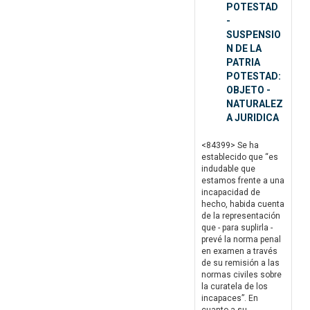
POTESTAD
-
SUSPENSIO
N DE LA
PATRIA
POTESTAD:
OBJETO -
NATURALEZ
A JURIDICA
<84399> Se ha
establecido que “es
indudable que
estamos frente a una
incapacidad de
hecho, habida cuenta
de la representación
que - para suplirla -
prevé la norma penal
en examen a través
de su remisión a las
normas civiles sobre
la curatela de los
incapaces”. En