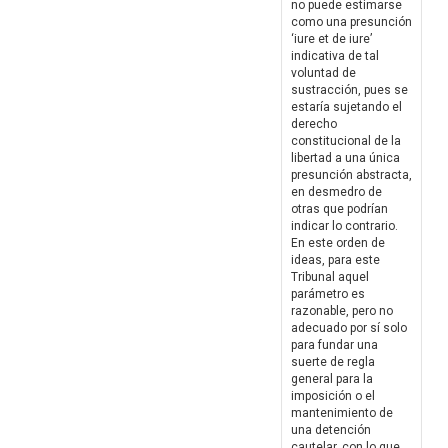
no puede estimarse
como una presunción
‘iure et de iure’
indicativa de tal
voluntad de
sustracción, pues se
estaría sujetando el
derecho
constitucional de la
libertad a una única
presunción abstracta,
en desmedro de
otras que podrían
indicar lo contrario.
En este orden de
ideas, para este
Tribunal aquel
parámetro es
razonable, pero no
adecuado por sí solo
para fundar una
suerte de regla
general para la
imposición o el
mantenimiento de
una detención
cautelar, con lo que