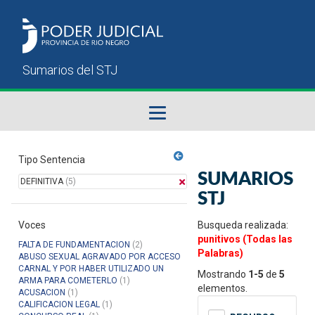
Fallos del STJ
Tipo Sentencia
SUMARIOS
DEFINITIVA
(5)
Sumarios del STJ
STJ
Voces
Manual del Usuario
Busqueda realizada:
punitivos (Todas las
FALTA DE FUNDAMENTACION
(2)
Palabras)
ABUSO SEXUAL AGRAVADO POR ACCESO
CARNAL Y POR HABER UTILIZADO UN
Mostrando
1-5
de
5
ARMA PARA COMETERLO
(1)
elementos.
ACUSACION
(1)
CALIFICACION LEGAL
(1)