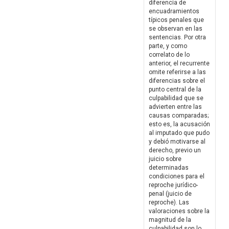
diferencia de
encuadramientos
típicos penales que
se observan en las
sentencias. Por otra
parte, y como
correlato de lo
anterior, el recurrente
omite referirse a las
diferencias sobre el
punto central de la
culpabilidad que se
advierten entre las
causas comparadas;
esto es, la acusación
al imputado que pudo
y debió motivarse al
derecho, previo un
juicio sobre
determinadas
condiciones para el
reproche jurídico-
penal (juicio de
reproche). Las
valoraciones sobre la
magnitud de la
culpabilidad son lo