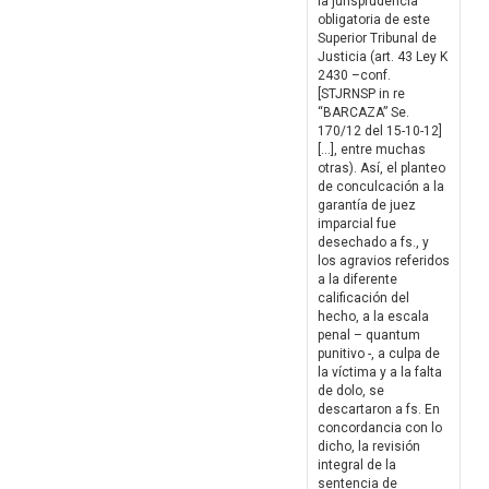
la jurisprudencia
obligatoria de este
Superior Tribunal de
Justicia (art. 43 Ley K
2430 –conf.
[STJRNSP in re
“BARCAZA” Se.
170/12 del 15-10-12]
[…], entre muchas
otras). Así, el planteo
de conculcación a la
garantía de juez
imparcial fue
desechado a fs., y
los agravios referidos
a la diferente
calificación del
hecho, a la escala
penal – quantum
punitivo -, a culpa de
la víctima y a la falta
de dolo, se
descartaron a fs. En
concordancia con lo
dicho, la revisión
integral de la
sentencia de