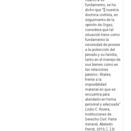
cuanto a su
fundamento, se ha
dicho que “[] nuestra
doctrina civilista, en
seguimiento de la
opinión de Orgaz,
considera que tal
situación tiene como
fundamento la
necesidad de proveer
a la protección del
penado y su familia,
tanto en el manejo de
sus bienes como en
las relaciones
paterno - filiales,
frente a la
imposibilidad
material en que se
encuentra para
atenderlo en forma
personal y adecuada”
(Julio C. Rivera,
Instituciones de
Derecho Civil. Parte
General, Abeledo
Perrot, 2010, […].Si