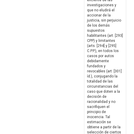
eficiente de las
investigaciones y
que no eludirá el
accionar de la
justicia, sin perjuicio
de los demás
supuestos
habilitantes (art. [293]
CPP) y limitantes
(arts. [294] y [295]
C.P.P.), en todos los
casos por autos
debidamente
fundados y
revocables (art. [301]
íd.), conjugando la
totalidad de las
circunstancias del
caso que doten a la
decisión de
racionalidad y no
sacrifiquen el
principio de
inocencia. Tal
estimación se
obtiene a partir de la
selección de ciertos