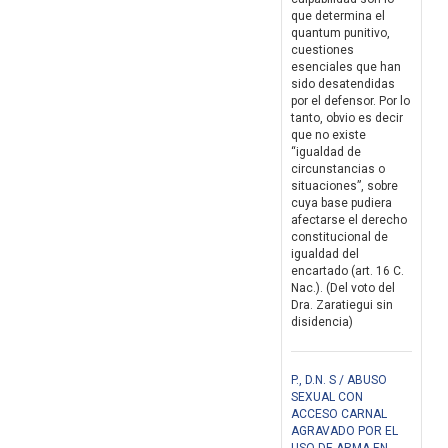
que determina el
quantum punitivo,
cuestiones
esenciales que han
sido desatendidas
por el defensor. Por lo
tanto, obvio es decir
que no existe
“igualdad de
circunstancias o
situaciones”, sobre
cuya base pudiera
afectarse el derecho
constitucional de
igualdad del
encartado (art. 16 C.
Nac.). (Del voto del
Dra. Zaratiegui sin
disidencia)
P., D.N. S / ABUSO
SEXUAL CON
ACCESO CARNAL
AGRAVADO POR EL