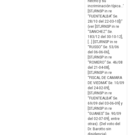
hecho y su
incriminación típica…’
[STJRNSP in re
“FUENTEALBA” Se.
28/10 del 22-03-10])”
(ver [STJRNSP in re
“SANCHEZ” Se.
183/12 del 30-10-12],
[…] [STJRNSP in re
“RUSSO” Se. 53/06
del 06-06-06],
[STJRNSP in re
“ROMERO” Se. 46/08
del 21-04-08],
[STJRNSP in re
“FISCAL DE CAMARA
DE VIEDMA” Se. 10/09
del 24-02-09],
[STJRNSP in re
“FUENTEALBA” Se.
69/09 del 03-06-09] y
[STJRNSP in re
“GUANES” Se. 90/09
del 02-07-09], entre
otras). (Del voto del
Dr. Barotto sin
disidencia)