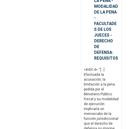
LA PENA -
MODALIDAD
DE LA PENA
-
FACULTADE
S DE LOS
JUECES -
DERECHO
DE
DEFENSA:
REQUISITOS
<84314> “[…]
Efectuada la
acusación, la
limitación a la pena
pedida por el
Ministerio Público
Fiscal y su modalidad
de ejecución
implicaría un
menoscabo de la
función jurisdiccional
que el derecho de
defensa no impone.